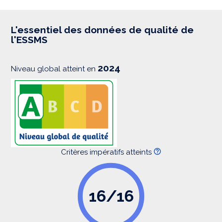
p
r
e
s
L'essentiel des données de qualité de
s
l'ESSMS
i
o
n
2024
Niveau global atteint en
Critères impératifs atteints
16/16