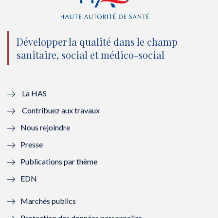
(
k
(
n
n
(
n
(
o
n
o
n
Développer la qualité dans le champ
sanitaire, social et médico-social
u
o
u
o
v
u
v
u
e
v
e
v
La HAS
Contribuez aux travaux
l
e
l
e
Nous rejoindre
l
l
l
l
Presse
e
l
e
l
Publications par thème
f
e
f
e
EDN
e
f
e
f
Marchés publics
n
e
n
e
Protection des données personnelles