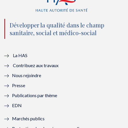
(
k
(
n
n
(
n
(
o
n
o
n
Développer la qualité dans le champ
sanitaire, social et médico-social
u
o
u
o
v
u
v
u
e
v
e
v
La HAS
Contribuez aux travaux
l
e
l
e
Nous rejoindre
l
l
l
l
Presse
e
l
e
l
Publications par thème
f
e
f
e
EDN
e
f
e
f
Marchés publics
n
e
n
e