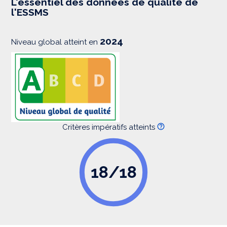
L'essentiel des données de qualité de
s
l'ESSMS
i
o
n
2024
Niveau global atteint en
Critères impératifs atteints
18/18