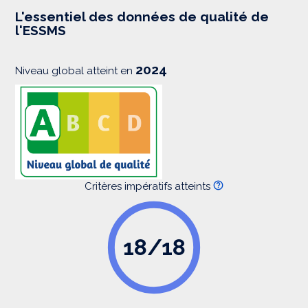
e
s
L'essentiel des données de qualité de
s
l'ESSMS
i
o
n
2024
Niveau global atteint en
Critères impératifs atteints
18/18