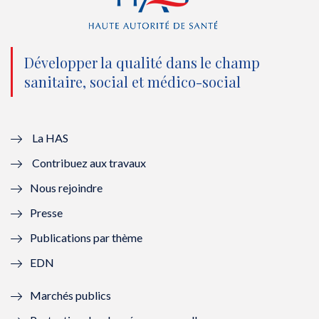
(
k
(
n
n
(
n
(
o
n
o
n
Développer la qualité dans le champ
sanitaire, social et médico-social
u
o
u
o
v
u
v
u
e
v
e
v
La HAS
Contribuez aux travaux
l
e
l
e
Nous rejoindre
l
l
l
l
Presse
e
l
e
l
Publications par thème
f
e
f
e
EDN
e
f
e
f
Marchés publics
n
e
n
e