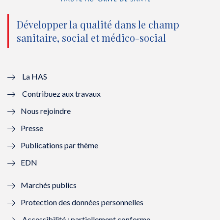
n
(
n
(
o
n
o
n
Développer la qualité dans le champ
sanitaire, social et médico-social
u
o
u
o
v
u
v
u
e
v
e
v
La HAS
Contribuez aux travaux
l
e
l
e
Nous rejoindre
l
l
l
l
Presse
e
l
e
l
Publications par thème
f
e
f
e
EDN
e
f
e
f
Marchés publics
n
e
n
e
Protection des données personnelles
ê
n
ê
n
Accessibilité : partiellement conforme