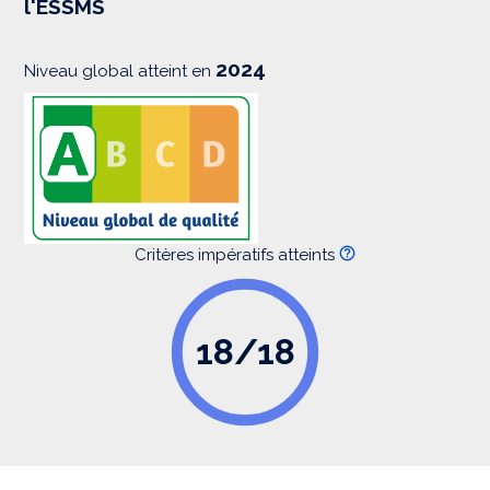
l'ESSMS
i
o
n
2024
Niveau global atteint en
Critères impératifs atteints
18/18