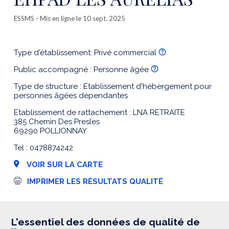
ESSMS
- Mis en ligne le 10 sept. 2025
Type d'établissement: Privé commercial
Public accompagné : Personne âgée
Type de structure : Etablissement d'hébergement pour
personnes âgées dépendantes
Etablissement de rattachement : LNA RETRAITE
385 Chemin Des Presles
69290 POLLIONNAY
Tel : 0478874242
VOIR SUR LA CARTE
I
IMPRIMER LES RÉSULTATS QUALITÉ
m
p
r
e
s
L'essentiel des données de qualité de
s