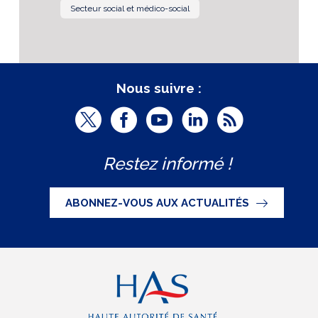
Secteur social et médico-social
Nous suivre :
T
F
Y
L
R
w
a
o
i
S
Restez informé !
i
c
u
n
S
t
e
t
k
ABONNEZ-VOUS AUX ACTUALITÉS
t
b
u
e
e
o
b
d
r
o
e
I
(
k
(
n