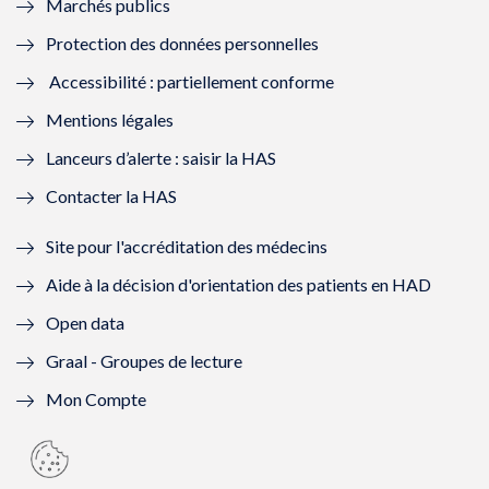
Marchés publics
n
e
n
e
Protection des données personnelles
ê
n
ê
n
Accessibilité : partiellement conforme
t
ê
t
ê
Mentions légales
r
t
r
t
Lanceurs d’alerte : saisir la HAS
e
r
e
r
Contacter la HAS
)
e
)
e
Site pour l'accréditation des médecins
)
)
Aide à la décision d'orientation des patients en HAD
Open data
Graal - Groupes de lecture
Mon Compte