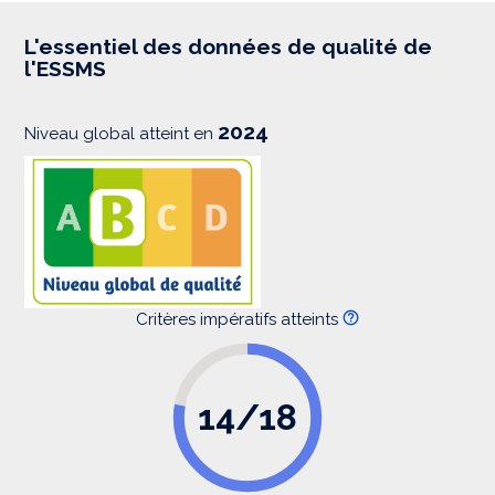
r
e
s
L'essentiel des données de qualité de
s
l'ESSMS
i
o
n
2024
Niveau global atteint en
Critères impératifs atteints
14/18