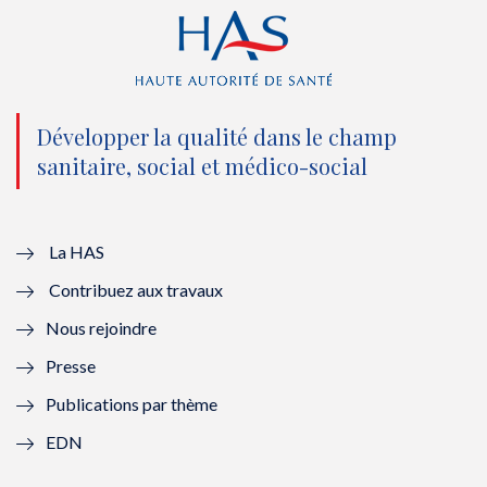
r
o
e
I
(
k
(
n
n
(
n
(
o
n
o
n
Développer la qualité dans le champ
sanitaire, social et médico-social
u
o
u
o
v
u
v
u
e
v
e
v
La HAS
Contribuez aux travaux
l
e
l
e
Nous rejoindre
l
l
l
l
Presse
e
l
e
l
Publications par thème
f
e
f
e
EDN
e
f
e
f