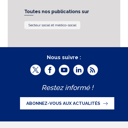
Toutes nos publications sur
Secteur social et médico-social
Nous suivre :
T
F
Y
L
R
w
a
o
i
S
Restez informé !
i
c
u
n
S
t
e
t
k
ABONNEZ-VOUS AUX ACTUALITÉS
t
b
u
e
e
o
b
d