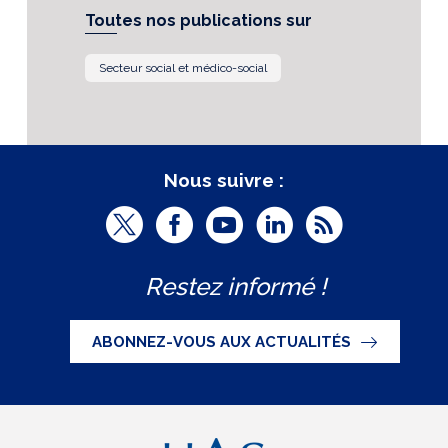
Toutes nos publications sur
Secteur social et médico-social
Nous suivre :
T
F
Y
L
R
w
a
o
i
S
Restez informé !
i
c
u
n
S
t
e
t
k
ABONNEZ-VOUS AUX ACTUALITÉS
t
b
u
e
e
o
b
d
r
o
e
I