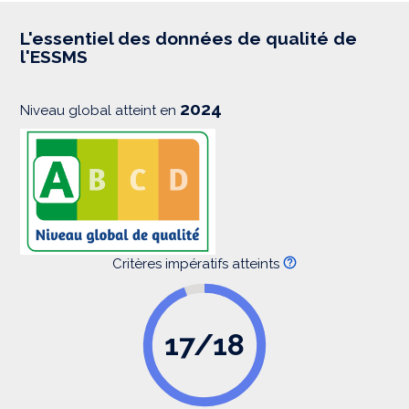
r
e
s
L'essentiel des données de qualité de
s
l'ESSMS
i
o
n
2024
Niveau global atteint en
Critères impératifs atteints
17/18