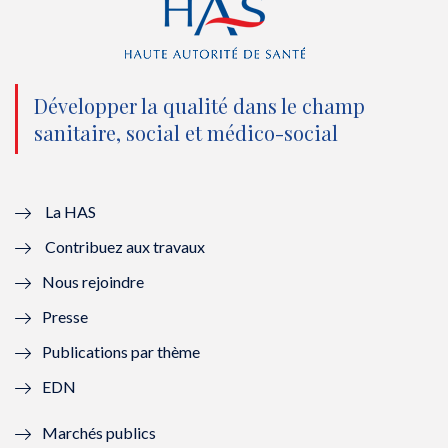
(
k
(
n
n
(
n
(
o
n
o
n
Développer la qualité dans le champ
sanitaire, social et médico-social
u
o
u
o
v
u
v
u
e
v
e
v
La HAS
Contribuez aux travaux
l
e
l
e
Nous rejoindre
l
l
l
l
Presse
e
l
e
l
Publications par thème
f
e
f
e
EDN
e
f
e
f
Marchés publics
n
e
n
e