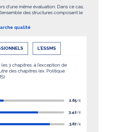
ors d'une même évaluation. Dans ce cas,
 l’ensemble des structures composant le
marche qualité
SSIONNELS
L'ESSMS
es 3 chapitres, à l’exception de
utre des chapitres (ex. Politique
MS)
2.65
/4
3.42
/4
3.67
/4