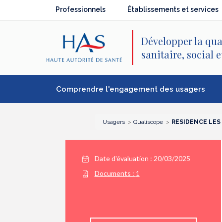
Recherche
Menu
Contenu
Professionnels
Établissements et services
principal
principal
Développer la qua
sanitaire, social 
Comprendre l'engagement des usagers
Usagers
Qualiscope
RESIDENCE LES
Date d'évaluation : 20/03/2025
Documents :
1