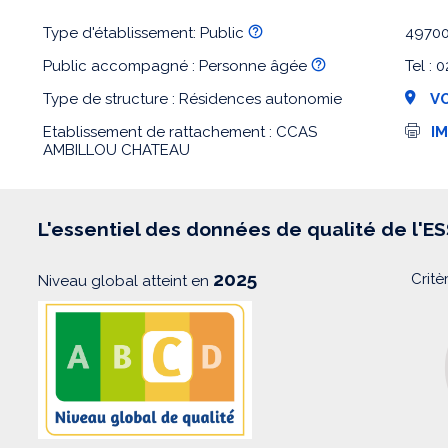
Type d'établissement: Public
4970
Public accompagné : Personne âgée
Tel : 
Type de structure : Résidences autonomie
VO
I
Etablissement de rattachement : CCAS
I
m
AMBILLOU CHATEAU
p
r
e
s
s
L'essentiel des données de qualité de l'E
i
o
n
2025
Critè
Niveau global atteint en