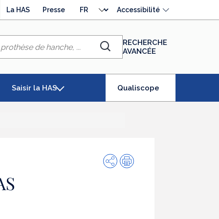
Choisir
La HAS
Presse
Accessibilité
la
langue
RECHERCHE
AVANCÉE
Chercher
(élément
Saisir la HAS
Qualiscope
séléctionné)
Partager
Impression
AS