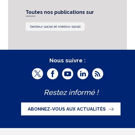
Toutes nos publications sur
Secteur social et médico-social
Nous suivre :
T
F
Y
L
R
w
a
o
i
S
Restez informé !
i
c
u
n
S
t
e
t
k
ABONNEZ-VOUS AUX ACTUALITÉS
t
b
u
e
e
o
b
d