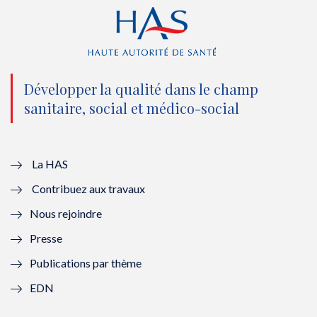
r
o
e
I
(
k
(
n
n
(
n
(
o
n
o
n
Développer la qualité dans le champ
sanitaire, social et médico-social
u
o
u
o
v
u
v
u
e
v
e
v
La HAS
Contribuez aux travaux
l
e
l
e
Nous rejoindre
l
l
l
l
Presse
e
l
e
l
Publications par thème
f
e
f
e
EDN
e
f
e
f