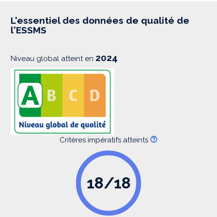
r
e
s
L'essentiel des données de qualité de
s
l'ESSMS
i
o
n
2024
Niveau global atteint en
Critères impératifs atteints
18/18