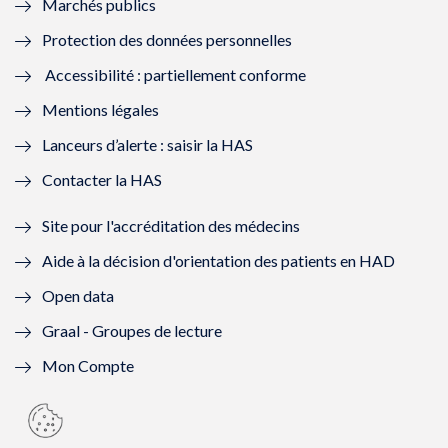
Marchés publics
n
e
n
e
Protection des données personnelles
ê
n
ê
n
Accessibilité : partiellement conforme
t
ê
t
ê
Mentions légales
r
t
r
t
Lanceurs d’alerte : saisir la HAS
e
r
e
r
Contacter la HAS
)
e
)
e
Site pour l'accréditation des médecins
)
)
Aide à la décision d'orientation des patients en HAD
Open data
Graal - Groupes de lecture
Mon Compte