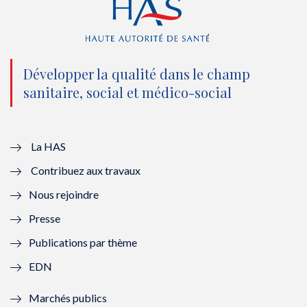
(
k
(
n
n
(
n
(
o
n
o
n
Développer la qualité dans le champ
sanitaire, social et médico-social
u
o
u
o
v
u
v
u
e
v
e
v
La HAS
Contribuez aux travaux
l
e
l
e
Nous rejoindre
l
l
l
l
Presse
e
l
e
l
Publications par thème
f
e
f
e
EDN
e
f
e
f
Marchés publics
n
e
n
e