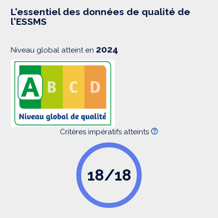
e
s
L'essentiel des données de qualité de
s
l'ESSMS
i
o
n
2024
Niveau global atteint en
Critères impératifs atteints
18/18