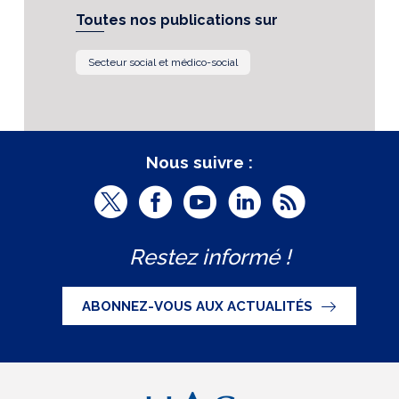
Toutes nos publications sur
Secteur social et médico-social
Nous suivre :
T
F
Y
L
R
w
a
o
i
S
Restez informé !
i
c
u
n
S
t
e
t
k
ABONNEZ-VOUS AUX ACTUALITÉS
t
b
u
e
e
o
b
d
r
o
e
I