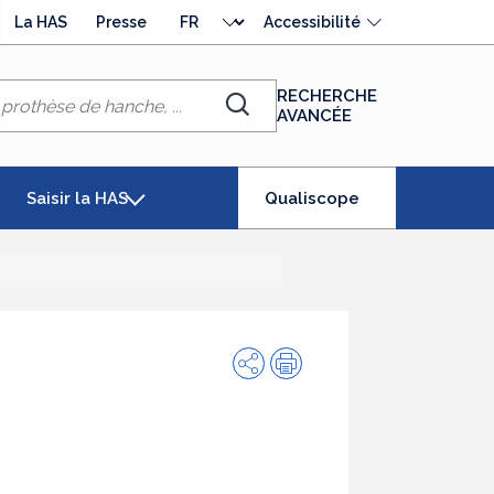
Choisir
La HAS
Presse
Accessibilité
la
langue
RECHERCHE
AVANCÉE
Chercher
(élément
Saisir la HAS
Qualiscope
séléctionné)
Partager
Impression