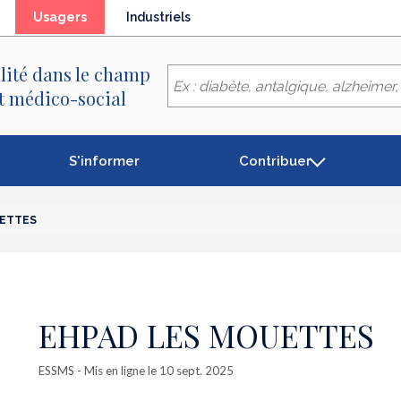
(élément
Usagers
Industriels
séléctionné)
lité dans le champ
et médico-social
S'informer
Contribuer
UETTES
EHPAD LES MOUETTES
ESSMS
- Mis en ligne le 10 sept. 2025