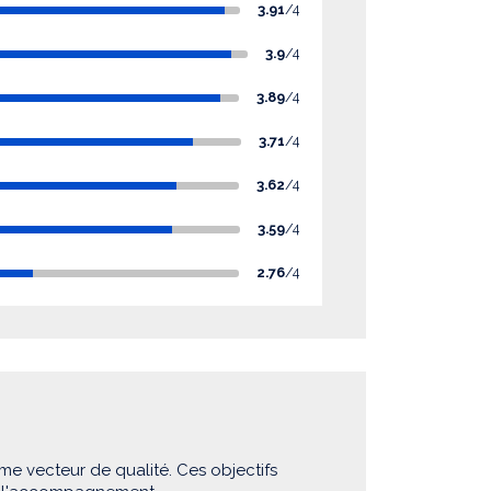
3.91
/4
3.9
/4
3.89
/4
3.71
/4
3.62
/4
3.59
/4
2.76
/4
me vecteur de qualité. Ces objectifs