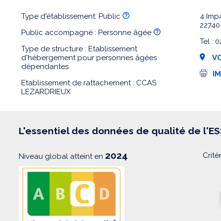
Type d'établissement: Public
4 Imp
22740
Public accompagné : Personne âgée
Tel :
Type de structure : Etablissement
d'hébergement pour personnes âgées
VO
dépendantes
I
I
m
Etablissement de rattachement : CCAS
p
LEZARDRIEUX
r
e
s
s
i
L'essentiel des données de qualité de l'E
o
n
2024
Critè
Niveau global atteint en