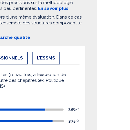
 des précisions sur la méthodologie
es peu pertinentes.
En savoir plus
ors d'une même évaluation. Dans ce cas,
 l’ensemble des structures composant le
marche qualité
SSIONNELS
L'ESSMS
es 3 chapitres, à l’exception de
utre des chapitres (ex. Politique
MS)
3.58
/4
3.75
/4