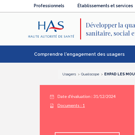
Recherche
Menu
Contenu
Professionnels
Établissements et services
principal
principal
Développer la qua
sanitaire, social 
Comprendre l'engagement des usagers
Usagers
Qualiscope
EHPAD LES MO
Date d'évaluation : 31/12/2024
Documents :
1