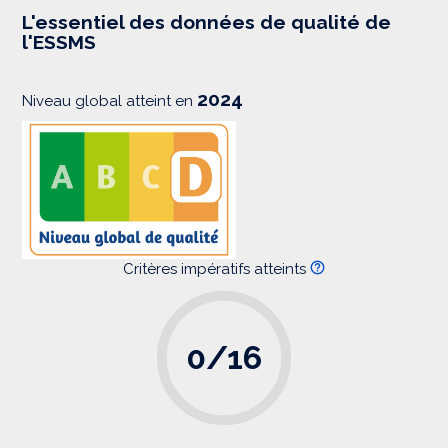
e
s
L'essentiel des données de qualité de
s
l'ESSMS
i
o
n
2024
Niveau global atteint en
Critères impératifs atteints
0/16