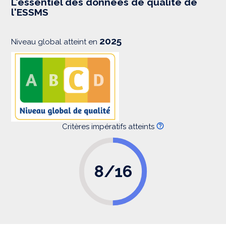
L'essentiel des données de qualité de
s
l'ESSMS
i
o
n
2025
Niveau global atteint en
Critères impératifs atteints
8/16