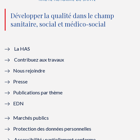
n
(
n
(
o
n
o
n
Développer la qualité dans le champ
sanitaire, social et médico-social
u
o
u
o
v
u
v
u
e
v
e
v
La HAS
Contribuez aux travaux
l
e
l
e
Nous rejoindre
l
l
l
l
Presse
e
l
e
l
Publications par thème
f
e
f
e
EDN
e
f
e
f
Marchés publics
n
e
n
e
Protection des données personnelles
ê
n
ê
n
Accessibilité : partiellement conforme