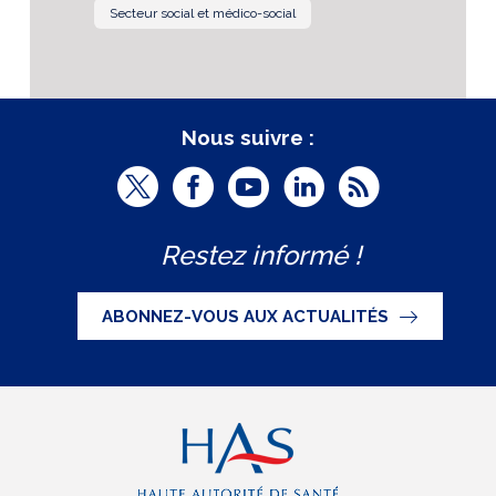
Secteur social et médico-social
Nous suivre :
T
F
Y
L
R
w
a
o
i
S
Restez informé !
i
c
u
n
S
t
e
t
k
ABONNEZ-VOUS AUX ACTUALITÉS
t
b
u
e
e
o
b
d
r
o
e
I
(
k
(
n