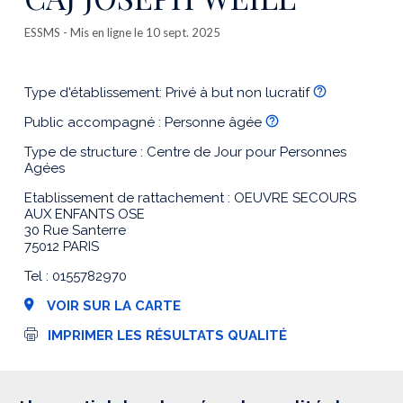
ESSMS
- Mis en ligne le 10 sept. 2025
Type d'établissement: Privé à but non lucratif
Public accompagné : Personne âgée
Type de structure : Centre de Jour pour Personnes
Agées
Etablissement de rattachement : OEUVRE SECOURS
AUX ENFANTS OSE
30 Rue Santerre
75012 PARIS
Tel : 0155782970
VOIR SUR LA CARTE
I
IMPRIMER LES RÉSULTATS QUALITÉ
m
p
r
e
s