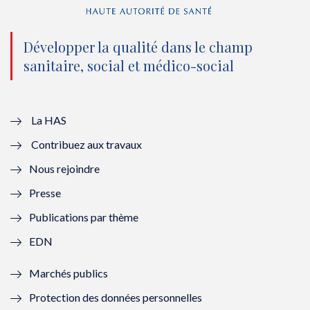
n
(
n
(
o
n
o
n
Développer la qualité dans le champ
sanitaire, social et médico-social
u
o
u
o
v
u
v
u
e
v
e
v
La HAS
Contribuez aux travaux
l
e
l
e
Nous rejoindre
l
l
l
l
Presse
e
l
e
l
Publications par thème
f
e
f
e
EDN
e
f
e
f
Marchés publics
n
e
n
e
Protection des données personnelles
ê
n
ê
n