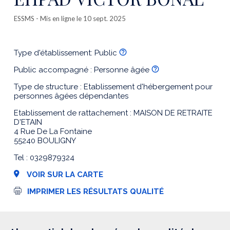
ESSMS
- Mis en ligne le 10 sept. 2025
Type d'établissement: Public
Public accompagné : Personne âgée
Type de structure : Etablissement d'hébergement pour
personnes âgées dépendantes
Etablissement de rattachement : MAISON DE RETRAITE
D'ETAIN
4 Rue De La Fontaine
55240 BOULIGNY
Tel : 0329879324
VOIR SUR LA CARTE
I
IMPRIMER LES RÉSULTATS QUALITÉ
m
p
r
e
s