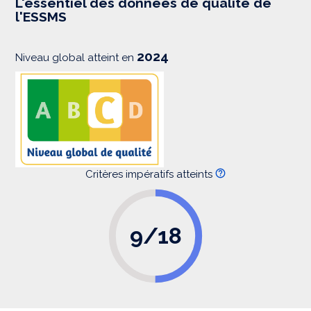
L'essentiel des données de qualité de
s
l'ESSMS
i
o
n
2024
Niveau global atteint en
Critères impératifs atteints
9/18