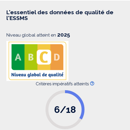
r
e
s
L'essentiel des données de qualité de
s
l'ESSMS
i
o
n
2025
Niveau global atteint en
Critères impératifs atteints
6/18