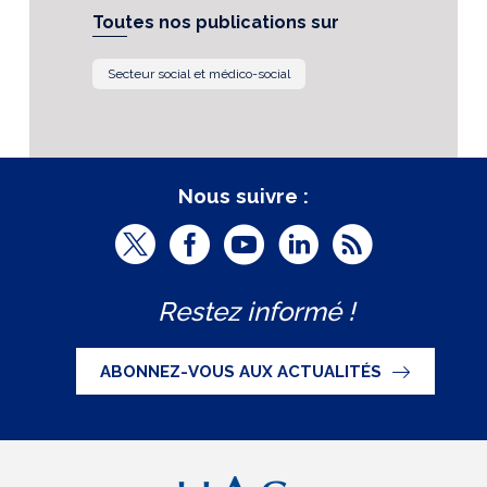
Toutes nos publications sur
Secteur social et médico-social
Nous suivre :
T
F
Y
L
R
w
a
o
i
S
Restez informé !
i
c
u
n
S
t
e
t
k
ABONNEZ-VOUS AUX ACTUALITÉS
t
b
u
e
e
o
b
d
r
o
e
I