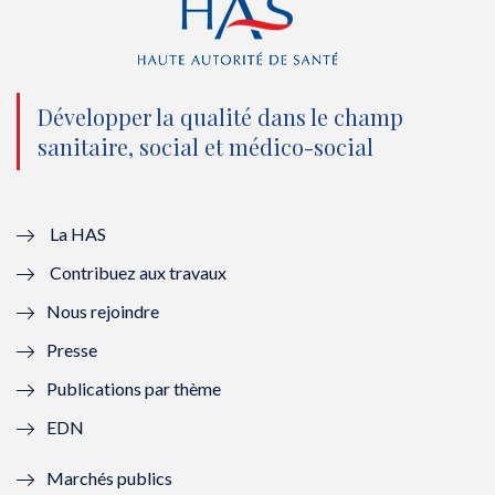
(
k
(
n
n
(
n
(
o
n
o
n
Développer la qualité dans le champ
sanitaire, social et médico-social
u
o
u
o
v
u
v
u
e
v
e
v
La HAS
Contribuez aux travaux
l
e
l
e
Nous rejoindre
l
l
l
l
Presse
e
l
e
l
Publications par thème
f
e
f
e
EDN
e
f
e
f
Marchés publics
n
e
n
e