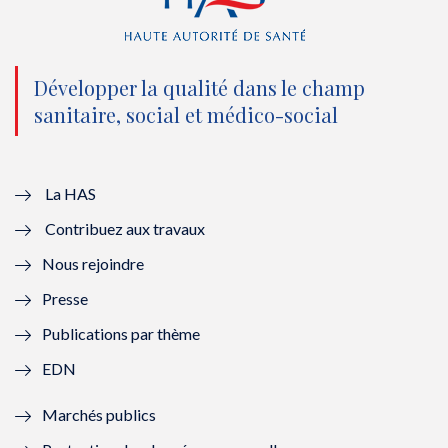
(
k
(
n
n
(
n
(
o
n
o
n
Développer la qualité dans le champ
sanitaire, social et médico-social
u
o
u
o
v
u
v
u
e
v
e
v
La HAS
Contribuez aux travaux
l
e
l
e
Nous rejoindre
l
l
l
l
Presse
e
l
e
l
Publications par thème
f
e
f
e
EDN
e
f
e
f
Marchés publics
n
e
n
e