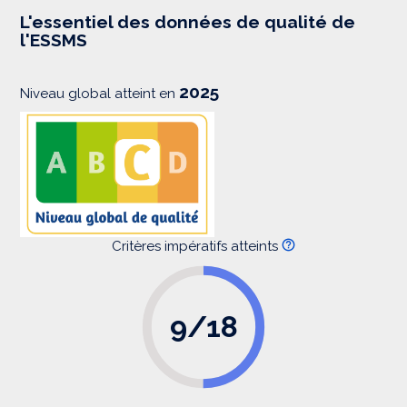
e
s
L'essentiel des données de qualité de
s
l'ESSMS
i
o
n
2025
Niveau global atteint en
Critères impératifs atteints
9/18