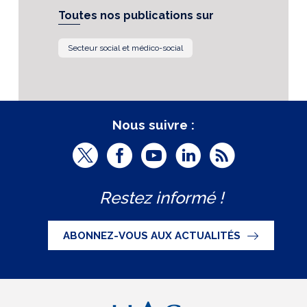
Toutes nos publications sur
Secteur social et médico-social
Nous suivre :
T
F
Y
L
R
w
a
o
i
S
Restez informé !
i
c
u
n
S
t
e
t
k
ABONNEZ-VOUS AUX ACTUALITÉS
t
b
u
e
e
o
b
d
r
o
e
I