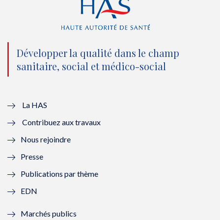
(
k
(
n
n
(
n
(
o
n
o
n
Développer la qualité dans le champ
sanitaire, social et médico-social
u
o
u
o
v
u
v
u
e
v
e
v
La HAS
Contribuez aux travaux
l
e
l
e
Nous rejoindre
l
l
l
l
Presse
e
l
e
l
Publications par thème
f
e
f
e
EDN
e
f
e
f
Marchés publics
n
e
n
e