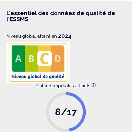
r
e
s
L'essentiel des données de qualité de
s
l'ESSMS
i
o
n
2024
Niveau global atteint en
Critères impératifs atteints
8/17