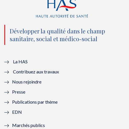
(
k
(
n
n
(
n
(
o
n
o
n
Développer la qualité dans le champ
sanitaire, social et médico-social
u
o
u
o
v
u
v
u
e
v
e
v
La HAS
Contribuez aux travaux
l
e
l
e
Nous rejoindre
l
l
l
l
Presse
e
l
e
l
Publications par thème
f
e
f
e
EDN
e
f
e
f
Marchés publics
n
e
n
e