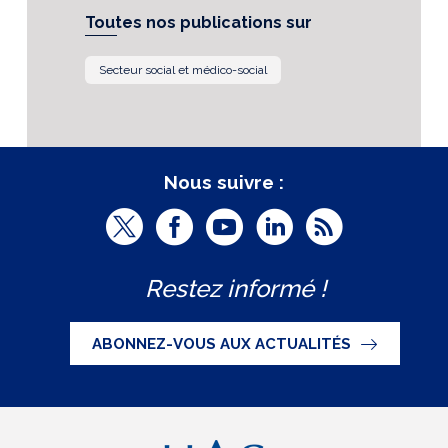
Toutes nos publications sur
Secteur social et médico-social
Nous suivre :
T
F
Y
L
R
w
a
o
i
S
Restez informé !
i
c
u
n
S
t
e
t
k
ABONNEZ-VOUS AUX ACTUALITÉS
t
b
u
e
e
o
b
d
r
o
e
I