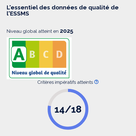
e
s
L'essentiel des données de qualité de
s
l'ESSMS
i
o
n
2025
Niveau global atteint en
Critères impératifs atteints
14/18