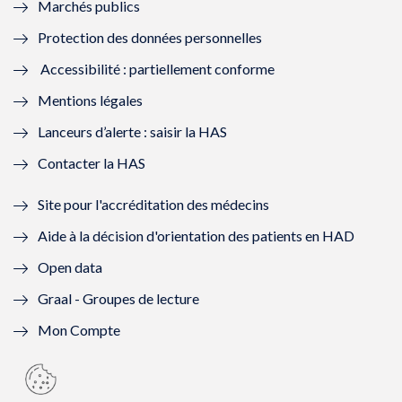
Marchés publics
n
e
n
e
Protection des données personnelles
ê
n
ê
n
Accessibilité : partiellement conforme
t
ê
t
ê
Mentions légales
r
t
r
t
Lanceurs d’alerte : saisir la HAS
e
r
e
r
Contacter la HAS
)
e
)
e
Site pour l'accréditation des médecins
)
)
Aide à la décision d'orientation des patients en HAD
Open data
Graal - Groupes de lecture
Mon Compte