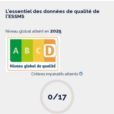
r
e
s
L'essentiel des données de qualité de
s
l'ESSMS
i
o
n
2025
Niveau global atteint en
Critères impératifs atteints
0/17