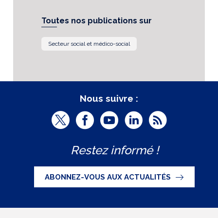
Toutes nos publications sur
Secteur social et médico-social
Nous suivre :
T
F
Y
L
R
w
a
o
i
S
Restez informé !
i
c
u
n
S
t
e
t
k
ABONNEZ-VOUS AUX ACTUALITÉS
t
b
u
e
e
o
b
d