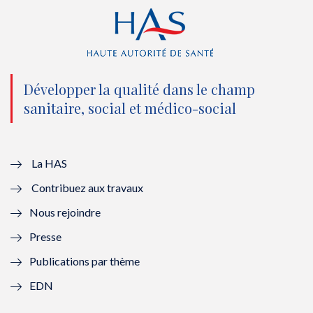
r
o
e
I
(
k
(
n
n
(
n
(
o
n
o
n
Développer la qualité dans le champ
sanitaire, social et médico-social
u
o
u
o
v
u
v
u
e
v
e
v
La HAS
Contribuez aux travaux
l
e
l
e
Nous rejoindre
l
l
l
l
Presse
e
l
e
l
Publications par thème
f
e
f
e
EDN
e
f
e
f