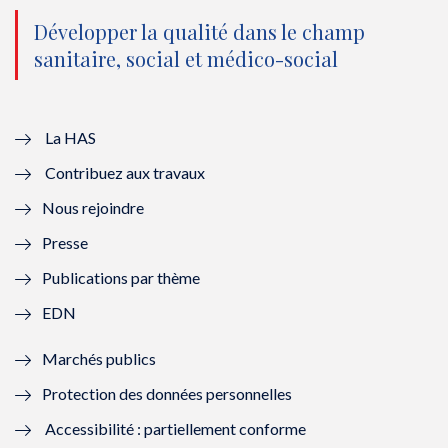
o
n
o
n
Développer la qualité dans le champ
sanitaire, social et médico-social
u
o
u
o
v
u
v
u
e
v
e
v
La HAS
Contribuez aux travaux
l
e
l
e
Nous rejoindre
l
l
l
l
Presse
e
l
e
l
Publications par thème
f
e
f
e
EDN
e
f
e
f
Marchés publics
n
e
n
e
Protection des données personnelles
ê
n
ê
n
Accessibilité : partiellement conforme
t
ê
t
ê