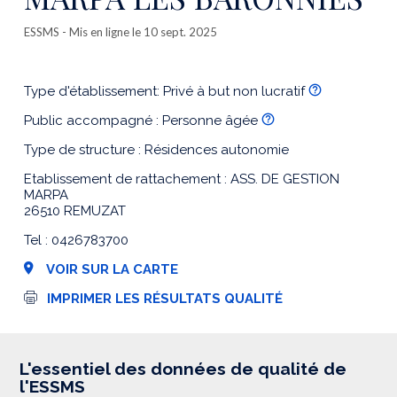
ESSMS
- Mis en ligne le 10 sept. 2025
Type d'établissement: Privé à but non lucratif
Public accompagné : Personne âgée
Type de structure : Résidences autonomie
Etablissement de rattachement : ASS. DE GESTION
MARPA
26510 REMUZAT
Tel : 0426783700
VOIR SUR LA CARTE
I
IMPRIMER LES RÉSULTATS QUALITÉ
m
p
r
e
s
L'essentiel des données de qualité de
s
l'ESSMS
i