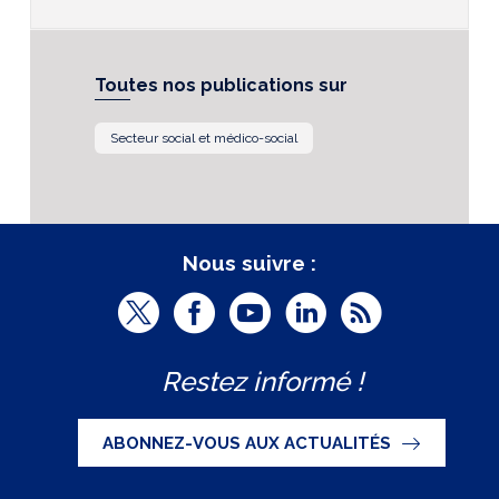
Toutes nos publications sur
Secteur social et médico-social
Nous suivre :
T
F
Y
L
R
w
a
o
i
S
Restez informé !
i
c
u
n
S
t
e
t
k
ABONNEZ-VOUS AUX ACTUALITÉS
t
b
u
e