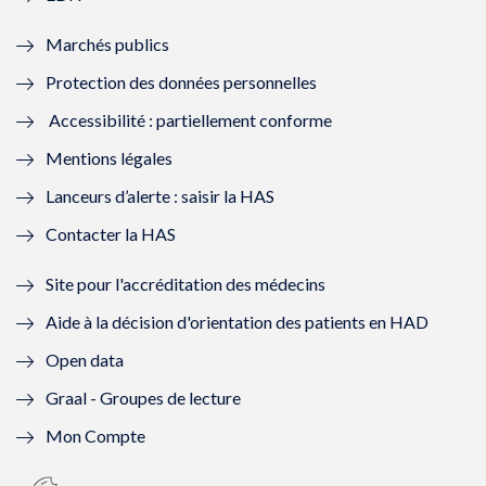
e
f
e
f
Marchés publics
n
e
n
e
Protection des données personnelles
ê
n
ê
n
Accessibilité : partiellement conforme
t
ê
t
ê
Mentions légales
r
t
r
t
Lanceurs d’alerte : saisir la HAS
e
r
e
r
Contacter la HAS
)
e
)
e
Site pour l'accréditation des médecins
)
)
Aide à la décision d'orientation des patients en HAD
Open data
Graal - Groupes de lecture
Mon Compte