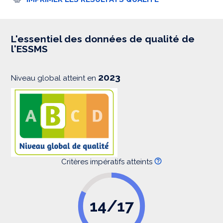
m
p
r
e
s
L'essentiel des données de qualité de
s
l'ESSMS
i
o
n
2023
Niveau global atteint en
Critères impératifs atteints
14/17