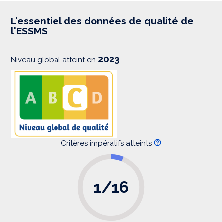
r
e
s
L'essentiel des données de qualité de
s
l'ESSMS
i
o
n
2023
Niveau global atteint en
Critères impératifs atteints
1/16