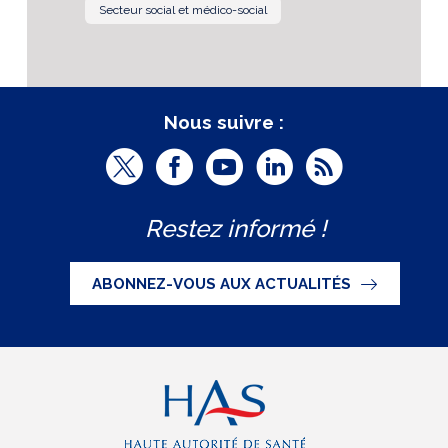
Secteur social et médico-social
Nous suivre :
T
F
Y
L
R
w
a
o
i
S
Restez informé !
i
c
u
n
S
t
e
t
k
ABONNEZ-VOUS AUX ACTUALITÉS
t
b
u
e
e
o
b
d
r
o
e
I
(
k
(
n