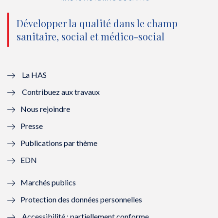
n
(
n
(
o
n
o
n
Développer la qualité dans le champ
sanitaire, social et médico-social
u
o
u
o
v
u
v
u
e
v
e
v
La HAS
Contribuez aux travaux
l
e
l
e
Nous rejoindre
l
l
l
l
Presse
e
l
e
l
Publications par thème
f
e
f
e
EDN
e
f
e
f
Marchés publics
n
e
n
e
Protection des données personnelles
ê
n
ê
n
Accessibilité : partiellement conforme