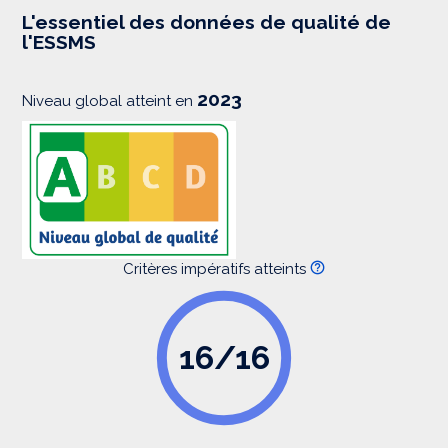
e
s
L'essentiel des données de qualité de
s
l'ESSMS
i
o
n
2023
Niveau global atteint en
Critères impératifs atteints
16/16