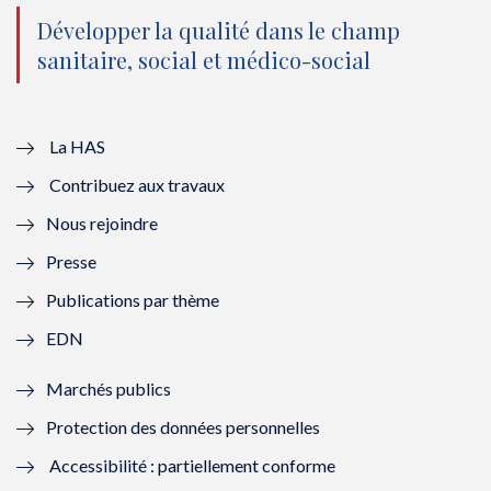
o
n
o
n
Développer la qualité dans le champ
sanitaire, social et médico-social
u
o
u
o
v
u
v
u
e
v
e
v
La HAS
Contribuez aux travaux
l
e
l
e
Nous rejoindre
l
l
l
l
Presse
e
l
e
l
Publications par thème
f
e
f
e
EDN
e
f
e
f
Marchés publics
n
e
n
e
Protection des données personnelles
ê
n
ê
n
Accessibilité : partiellement conforme
t
ê
t
ê