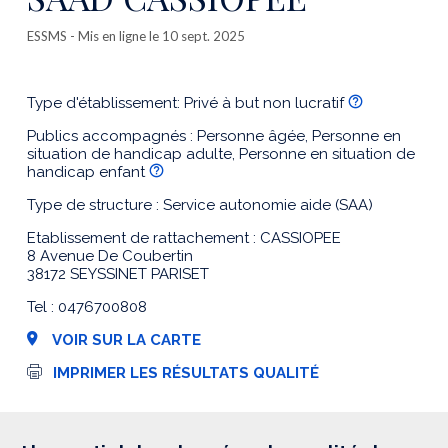
ESSMS
- Mis en ligne le 10 sept. 2025
Type d'établissement: Privé à but non lucratif
Publics accompagnés : Personne âgée, Personne en
situation de handicap adulte, Personne en situation de
handicap enfant
Type de structure : Service autonomie aide (SAA)
Etablissement de rattachement : CASSIOPEE
8 Avenue De Coubertin
38172 SEYSSINET PARISET
Tel : 0476700808
VOIR SUR LA CARTE
I
IMPRIMER LES RÉSULTATS QUALITÉ
m
p
r
e
s