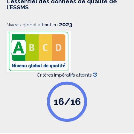
L'essentiel des données de qualité de
s
l'ESSMS
i
o
n
2023
Niveau global atteint en
Critères impératifs atteints
16/16