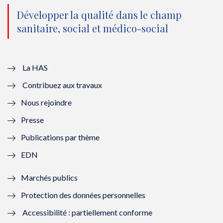
o
n
o
n
Développer la qualité dans le champ
sanitaire, social et médico-social
u
o
u
o
v
u
v
u
e
v
e
v
La HAS
Contribuez aux travaux
l
e
l
e
Nous rejoindre
l
l
l
l
Presse
e
l
e
l
Publications par thème
f
e
f
e
EDN
e
f
e
f
Marchés publics
n
e
n
e
Protection des données personnelles
ê
n
ê
n
Accessibilité : partiellement conforme
t
ê
t
ê