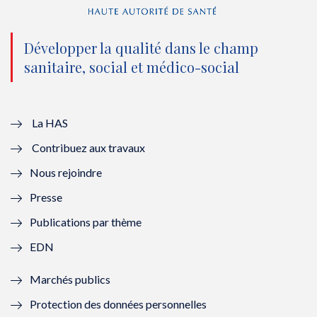
n
(
n
(
o
n
o
n
Développer la qualité dans le champ
sanitaire, social et médico-social
u
o
u
o
v
u
v
u
e
v
e
v
La HAS
Contribuez aux travaux
l
e
l
e
Nous rejoindre
l
l
l
l
Presse
e
l
e
l
Publications par thème
f
e
f
e
EDN
e
f
e
f
Marchés publics
n
e
n
e
Protection des données personnelles
ê
n
ê
n