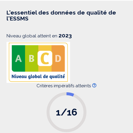
r
e
s
L'essentiel des données de qualité de
s
l'ESSMS
i
o
n
2023
Niveau global atteint en
Critères impératifs atteints
1/16