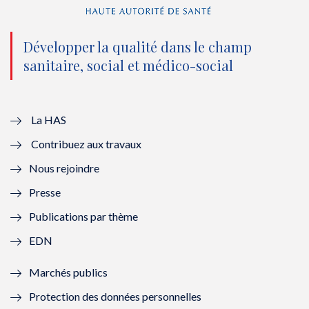
n
(
n
(
o
n
o
n
Développer la qualité dans le champ
sanitaire, social et médico-social
u
o
u
o
v
u
v
u
e
v
e
v
La HAS
Contribuez aux travaux
l
e
l
e
Nous rejoindre
l
l
l
l
Presse
e
l
e
l
Publications par thème
f
e
f
e
EDN
e
f
e
f
Marchés publics
n
e
n
e
Protection des données personnelles
ê
n
ê
n