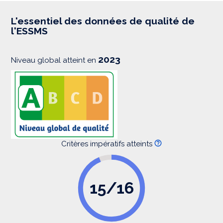
r
e
s
L'essentiel des données de qualité de
s
l'ESSMS
i
o
n
2023
Niveau global atteint en
Critères impératifs atteints
15/16