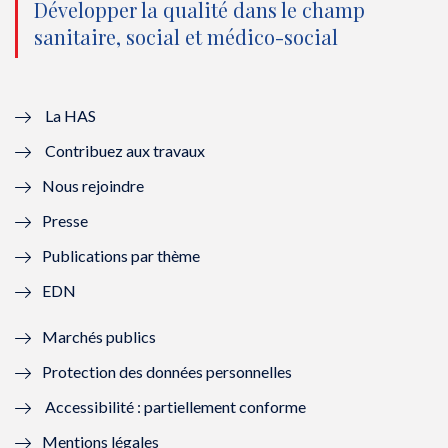
o
n
o
n
Développer la qualité dans le champ
sanitaire, social et médico-social
u
o
u
o
v
u
v
u
e
v
e
v
La HAS
Contribuez aux travaux
l
e
l
e
Nous rejoindre
l
l
l
l
Presse
e
l
e
l
Publications par thème
f
e
f
e
EDN
e
f
e
f
Marchés publics
n
e
n
e
Protection des données personnelles
ê
n
ê
n
Accessibilité : partiellement conforme
t
ê
t
ê
Mentions légales