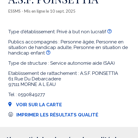
ESSMS
- Mis en ligne le 10 sept. 2025
Type d'établissement: Privé à but non lucratif
Publics accompagnés : Personne âgée, Personne en
situation de handicap adulte, Personne en situation de
handicap enfant
Type de structure : Service autonomie aide (SAA)
Etablissement de rattachement : A.S.F. POINSETTIA
61 Rue Du Debarcadere
97111 MORNE A L EAU
Tel : 0590849277
VOIR SUR LA CARTE
I
IMPRIMER LES RÉSULTATS QUALITÉ
m
p
r
e
s