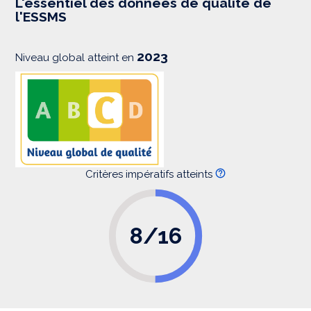
L'essentiel des données de qualité de
s
l'ESSMS
i
o
n
2023
Niveau global atteint en
Critères impératifs atteints
8/16