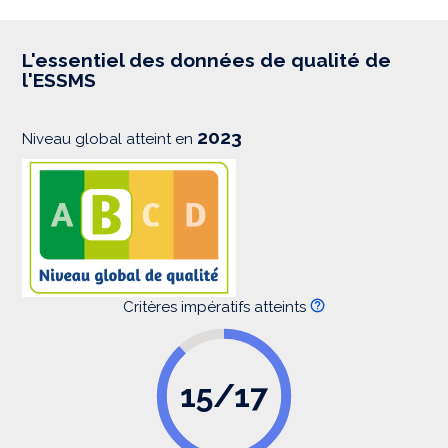
p
r
e
s
L'essentiel des données de qualité de
s
l'ESSMS
i
o
n
2023
Niveau global atteint en
Critères impératifs atteints
15/17