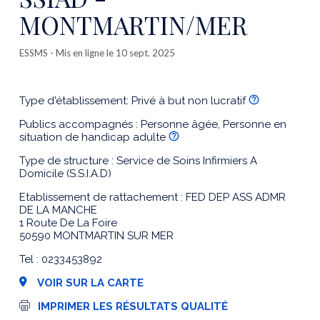
MONTMARTIN/MER
ESSMS
- Mis en ligne le 10 sept. 2025
Type d'établissement: Privé à but non lucratif
Publics accompagnés : Personne âgée, Personne en
situation de handicap adulte
Type de structure : Service de Soins Infirmiers A
Domicile (S.S.I.A.D)
Etablissement de rattachement : FED DEP ASS ADMR
DE LA MANCHE
1 Route De La Foire
50590 MONTMARTIN SUR MER
Tel : 0233453892
VOIR SUR LA CARTE
I
IMPRIMER LES RÉSULTATS QUALITÉ
m