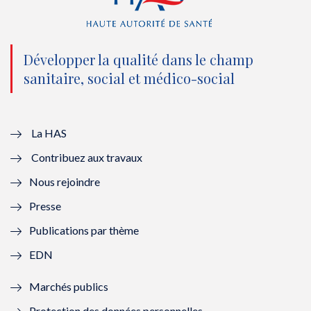
(
k
(
n
n
(
n
(
o
n
o
n
Développer la qualité dans le champ
sanitaire, social et médico-social
u
o
u
o
v
u
v
u
e
v
e
v
La HAS
Contribuez aux travaux
l
e
l
e
Nous rejoindre
l
l
l
l
Presse
e
l
e
l
Publications par thème
f
e
f
e
EDN
e
f
e
f
Marchés publics
n
e
n
e
Protection des données personnelles