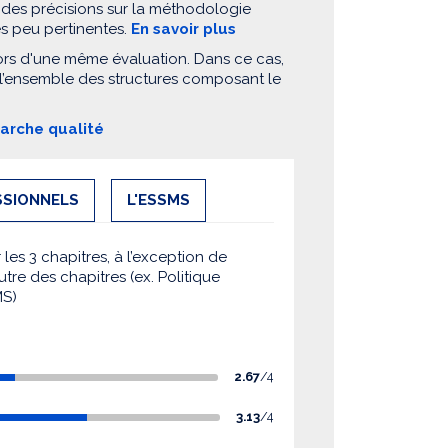
 des précisions sur la méthodologie
es peu pertinentes.
En savoir plus
ors d'une même évaluation. Dans ce cas,
 l’ensemble des structures composant le
marche qualité
SSIONNELS
L'ESSMS
es 3 chapitres, à l’exception de
utre des chapitres (ex. Politique
MS)
2.67
/4
3.13
/4