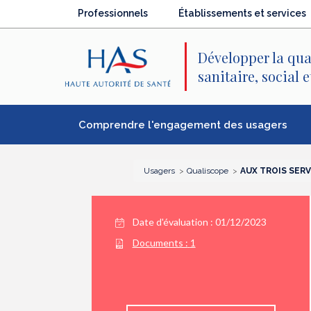
Recherche
Menu
Contenu
Professionnels
Établissements et services
principal
principal
Développer la qua
sanitaire, social 
Comprendre l'engagement des usagers
Usagers
Qualiscope
AUX TROIS SERV
Date d'évaluation : 01/12/2023
Documents :
1