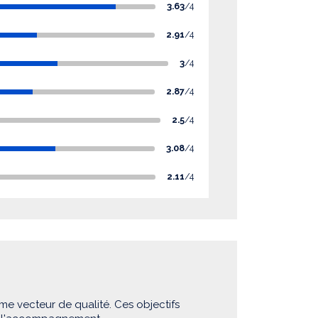
3.63
/4
2.91
/4
3
/4
2.87
/4
2.5
/4
3.08
/4
2.11
/4
me vecteur de qualité. Ces objectifs