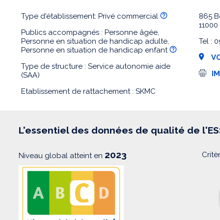
Type d'établissement: Privé commercial
865 B
1100
Publics accompagnés : Personne âgée,
Personne en situation de handicap adulte,
Tel :
Personne en situation de handicap enfant
VO
Type de structure : Service autonomie aide
I
I
(SAA)
m
p
Etablissement de rattachement : SKMC
r
e
s
s
i
L'essentiel des données de qualité de l'E
o
n
2023
Critè
Niveau global atteint en