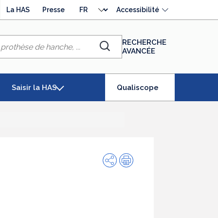
Choisir
La HAS
Presse
Accessibilité
la
langue
RECHERCHE
AVANCÉE
Chercher
(élément
Saisir la HAS
Qualiscope
séléctionné)
Partager
Impression