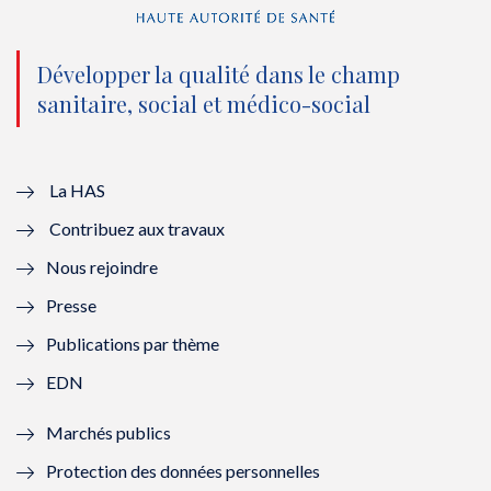
n
(
n
(
o
n
o
n
Développer la qualité dans le champ
sanitaire, social et médico-social
u
o
u
o
v
u
v
u
e
v
e
v
La HAS
Contribuez aux travaux
l
e
l
e
Nous rejoindre
l
l
l
l
Presse
e
l
e
l
Publications par thème
f
e
f
e
EDN
e
f
e
f
Marchés publics
n
e
n
e
Protection des données personnelles
ê
n
ê
n