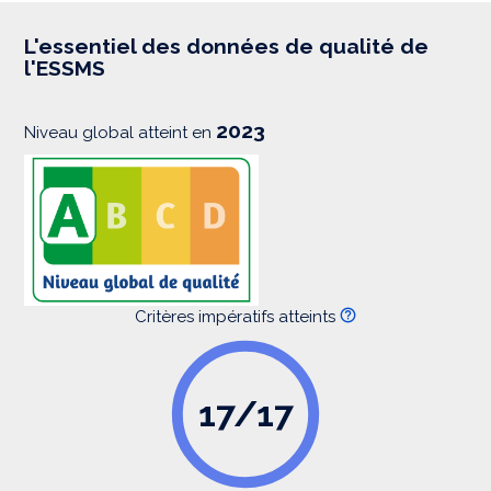
r
e
s
L'essentiel des données de qualité de
s
l'ESSMS
i
o
n
2023
Niveau global atteint en
Critères impératifs atteints
17/17