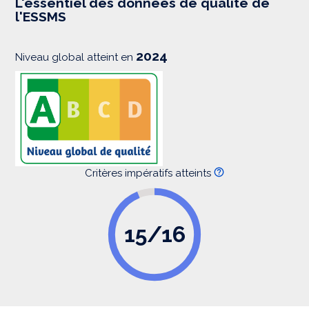
L'essentiel des données de qualité de
s
l'ESSMS
i
o
n
2024
Niveau global atteint en
Critères impératifs atteints
15/16