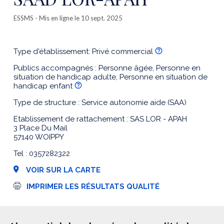
ESSMS
- Mis en ligne le 10 sept. 2025
Type d'établissement: Privé commercial
Publics accompagnés : Personne âgée, Personne en
situation de handicap adulte, Personne en situation de
handicap enfant
Type de structure : Service autonomie aide (SAA)
Etablissement de rattachement : SAS LOR - APAH
3 Place Du Mail
57140 WOIPPY
Tel : 0357282322
VOIR SUR LA CARTE
I
IMPRIMER LES RÉSULTATS QUALITÉ
m
p
r
e
s