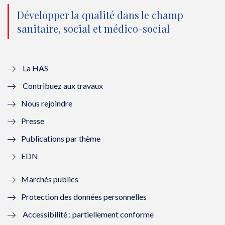
o
n
o
n
Développer la qualité dans le champ
sanitaire, social et médico-social
u
o
u
o
v
u
v
u
e
v
e
v
La HAS
Contribuez aux travaux
l
e
l
e
Nous rejoindre
l
l
l
l
Presse
e
l
e
l
Publications par thème
f
e
f
e
EDN
e
f
e
f
Marchés publics
n
e
n
e
Protection des données personnelles
ê
n
ê
n
Accessibilité : partiellement conforme
t
ê
t
ê