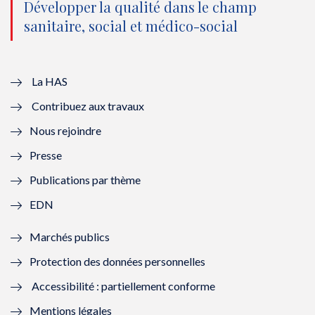
o
n
o
n
Développer la qualité dans le champ
sanitaire, social et médico-social
u
o
u
o
v
u
v
u
e
v
e
v
La HAS
Contribuez aux travaux
l
e
l
e
Nous rejoindre
l
l
l
l
Presse
e
l
e
l
Publications par thème
f
e
f
e
EDN
e
f
e
f
Marchés publics
n
e
n
e
Protection des données personnelles
ê
n
ê
n
Accessibilité : partiellement conforme
t
ê
t
ê
Mentions légales