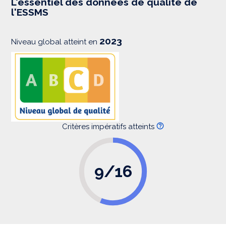
L'essentiel des données de qualité de
s
l'ESSMS
i
o
n
2023
Niveau global atteint en
Critères impératifs atteints
9/16