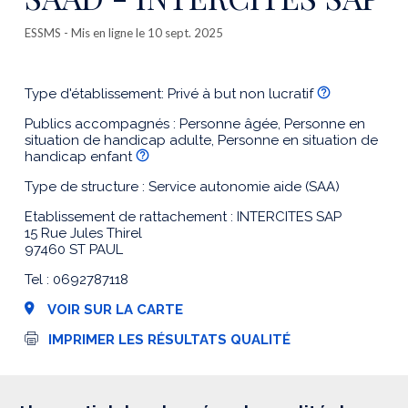
ESSMS
- Mis en ligne le 10 sept. 2025
Type d'établissement: Privé à but non lucratif
Publics accompagnés : Personne âgée, Personne en
situation de handicap adulte, Personne en situation de
handicap enfant
Type de structure : Service autonomie aide (SAA)
Etablissement de rattachement : INTERCITES SAP
15 Rue Jules Thirel
97460 ST PAUL
Tel : 0692787118
VOIR SUR LA CARTE
I
IMPRIMER LES RÉSULTATS QUALITÉ
m
p
r
e
s