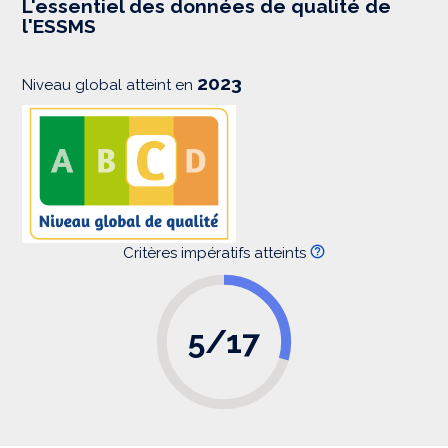
L'essentiel des données de qualité de
s
l'ESSMS
i
o
n
2023
Niveau global atteint en
Critères impératifs atteints
5/17