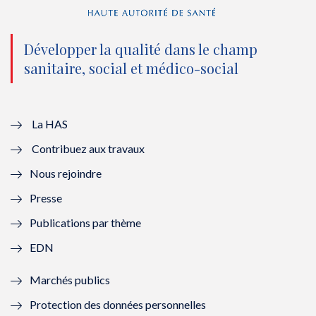
n
(
n
(
o
n
o
n
Développer la qualité dans le champ
sanitaire, social et médico-social
u
o
u
o
v
u
v
u
e
v
e
v
La HAS
Contribuez aux travaux
l
e
l
e
Nous rejoindre
l
l
l
l
Presse
e
l
e
l
Publications par thème
f
e
f
e
EDN
e
f
e
f
Marchés publics
n
e
n
e
Protection des données personnelles
ê
n
ê
n