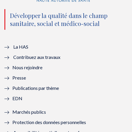
n
(
n
(
o
n
o
n
Développer la qualité dans le champ
sanitaire, social et médico-social
u
o
u
o
v
u
v
u
e
v
e
v
La HAS
Contribuez aux travaux
l
e
l
e
Nous rejoindre
l
l
l
l
Presse
e
l
e
l
Publications par thème
f
e
f
e
EDN
e
f
e
f
Marchés publics
n
e
n
e
Protection des données personnelles
ê
n
ê
n