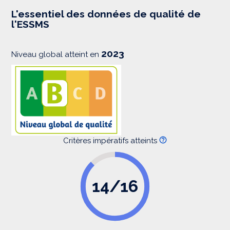
e
s
L'essentiel des données de qualité de
s
l'ESSMS
i
o
n
2023
Niveau global atteint en
Critères impératifs atteints
14/16