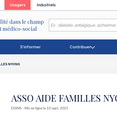
(élément
Usagers
Industriels
séléctionné)
lité dans le champ
et médico-social
S'informer
Contribuer
ILLES NYONS
ASSO AIDE FAMILLES N
ESSMS
- Mis en ligne le 10 sept. 2025