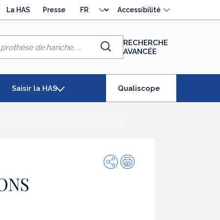
Choisir
La HAS
Presse
Accessibilité
la
langue
RECHERCHE
AVANCÉE
Chercher
(élément
Saisir la HAS
Qualiscope
séléctionné)
Partager
Impression
YONS