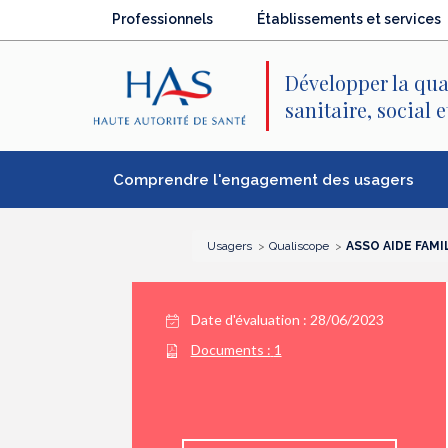
Recherche
Menu
Contenu
Professionnels
Établissements et services
principal
principal
Développer la qua
sanitaire, social 
Comprendre l'engagement des usagers
Usagers
Qualiscope
ASSO AIDE FAM
Date d'évaluation : 28/06/2023
Documents :
1