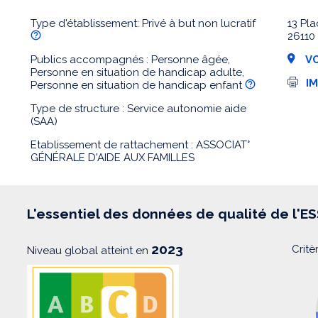
Type d'établissement: Privé à but non lucratif
13 Pla
26110
Publics accompagnés : Personne âgée,
VO
Personne en situation de handicap adulte,
I
I
Personne en situation de handicap enfant
m
p
Type de structure : Service autonomie aide
r
(SAA)
e
s
Etablissement de rattachement : ASSOCIAT°
s
i
GÉNÉRALE D'AIDE AUX FAMILLES
o
n
L'essentiel des données de qualité de l'E
2023
Critè
Niveau global atteint en