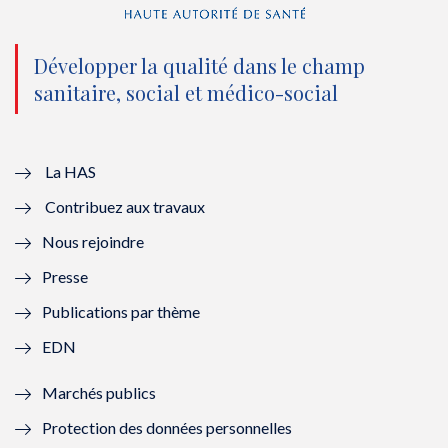
n
(
n
(
o
n
o
n
Développer la qualité dans le champ
sanitaire, social et médico-social
u
o
u
o
v
u
v
u
e
v
e
v
La HAS
Contribuez aux travaux
l
e
l
e
Nous rejoindre
l
l
l
l
Presse
e
l
e
l
Publications par thème
f
e
f
e
EDN
e
f
e
f
Marchés publics
n
e
n
e
Protection des données personnelles
ê
n
ê
n