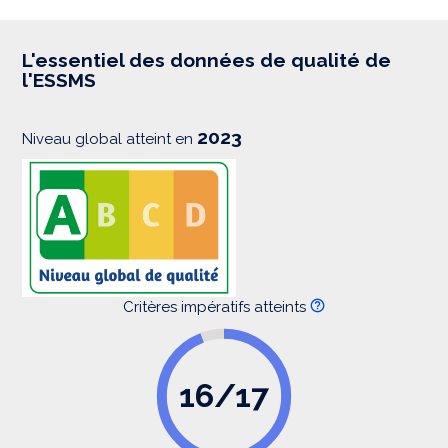
p
r
e
s
L'essentiel des données de qualité de
s
l'ESSMS
i
o
n
2023
Niveau global atteint en
Critères impératifs atteints
16/17