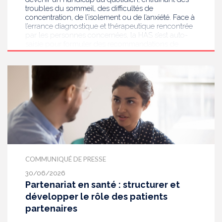
troubles du sommeil, des difficultés de
concentration, de l’isolement ou de l’anxiété. Face à
l’errance diagnostique et thérapeutique rencontrée
par les personnes concernées, la HAS s’est auto-
saisie pour formuler des recommandations de
bonnes pratiques pour améliorer le diagnostic et
l’accompagnement des personnes présentant des
acouphènes chroniques invalidants . Elle publie
aujourd’hui ses travaux, destinés aux
professionnels de santé [1] impliqués dans le suivi
de ces patients.
COMMUNIQUÉ DE PRESSE
30/06/2026
Partenariat en santé : structurer et
développer le rôle des patients
partenaires