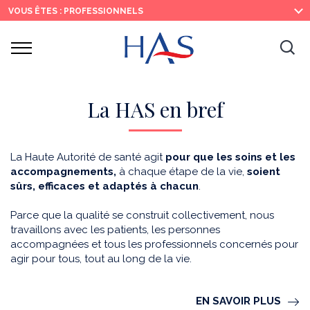
Recherche
Menu
Contenu
VOUS ÊTES : PROFESSIONNELS
principal
principal
Ouvrir
Ouv
le
menu
la
re
La HAS en bref
La Haute Autorité de santé agit
pour que les soins et les
accompagnements,
à chaque étape de la vie,
soient
sûrs, efficaces et adaptés à chacun
.
Parce que la qualité se construit collectivement, nous
travaillons avec les patients, les personnes
accompagnées et tous les professionnels concernés pour
agir pour tous, tout au long de la vie.
EN SAVOIR PLUS