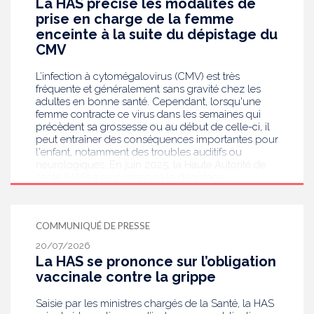
La HAS précise les modalités de
prise en charge de la femme
enceinte à la suite du dépistage du
CMV
L’infection à cytomégalovirus (CMV) est très
fréquente et généralement sans gravité chez les
adultes en bonne santé. Cependant, lorsqu'une
femme contracte ce virus dans les semaines qui
précèdent sa grossesse ou au début de celle-ci, il
peut entraîner des conséquences importantes pour
l'enfant, notamment des troubles auditifs ou
neurologiques. En juin 2025, la Haute Autorité de
santé (HAS) a recommandé le dépistage
systématique du CMV chez les femmes enceintes
dont le statut sérologique est inconnu ou négatif .
Saisie par le ministère en charge de la Santé, elle
COMMUNIQUÉ DE PRESSE
publie aujourd’hui des recommandations de
bonnes pratiques pour guider les professionnels
20/07/2026
de santé dans la prise en charge des femmes
La HAS se prononce sur l’obligation
enceintes à la suite de ce dépistage. Objectif :
vaccinale contre la grippe
réduire les risques de transmission au futur bébé.
Saisie par les ministres chargés de la Santé, la HAS