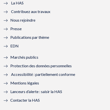
e
v
e
v
La HAS
Contribuez aux travaux
l
e
l
e
Nous rejoindre
l
l
l
l
Presse
e
l
e
l
Publications par thème
f
e
f
e
EDN
e
f
e
f
Marchés publics
n
e
n
e
Protection des données personnelles
ê
n
ê
n
Accessibilité : partiellement conforme
t
ê
t
ê
Mentions légales
r
t
r
t
Lanceurs d’alerte : saisir la HAS
e
r
e
r
Contacter la HAS
)
e
)
e