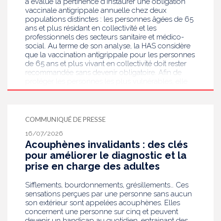
a évalué la pertinence d’instaurer une obligation
vaccinale antigrippale annuelle chez deux
populations distinctes : les personnes âgées de 65
ans et plus résidant en collectivité et les
professionnels des secteurs sanitaire et médico-
social. Au terme de son analyse, la HAS considère
que la vaccination antigrippale pour les personnes
de 65 ans et plus vivant en collectivité doit rester
recommandée sans devenir obligatoire. Afin de
protéger les personnes les plus vulnérables, elle
recommande en revanche la mise en place d’une
obligation vaccinale contre la grippe pour
l'ensemble des professionnels de santé, ainsi que
pour les autres professionnels travaillant dans les
COMMUNIQUÉ DE PRESSE
établissements de santé ou dans les
16/07/2026
établissements médicaux sociaux hébergeant des
Acouphènes invalidants : des clés
personnes âgées, en contact avec des personnes à
risque de grippe sévère, avec un déploiement
pour améliorer le diagnostic et la
prioritaire en Ehpad et en USLD.
prise en charge des adultes
Sifflements, bourdonnements, grésillements… Ces
sensations perçues par une personne sans aucun
son extérieur sont appelées acouphènes. Elles
concernent une personne sur cinq et peuvent
devenir un handicap au quotidien, entrainant des