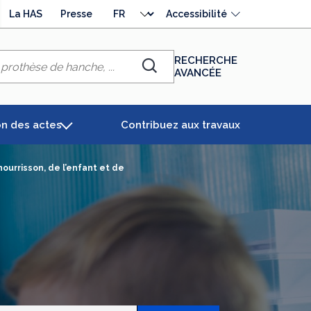
Choisir
La HAS
Presse
Accessibilité
la
langue
RECHERCHE
AVANCÉE
Chercher
on des actes
Contribuez aux travaux
nourrisson, de l’enfant et de