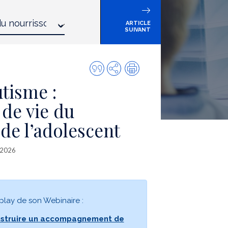
ARTICLE
SUIVANT
Citer
Partager
Impression
cette
utisme :
publication
 de vie du
 de l’adolescent
. 2026
play de son Webinaire :
nstruire un accompagnement de