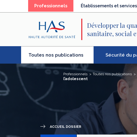
Recherche
Menu
Contenu
(élément
Professionnels
Établissements et services
principal
principal
séléctionné)
Développer la qua
sanitaire, social 
(élément
Sécurité du p
Toutes nos publications
séléctionné)
Professionnels
Toutes nos publications
l’adolescent
ACCUEIL DOSSIER