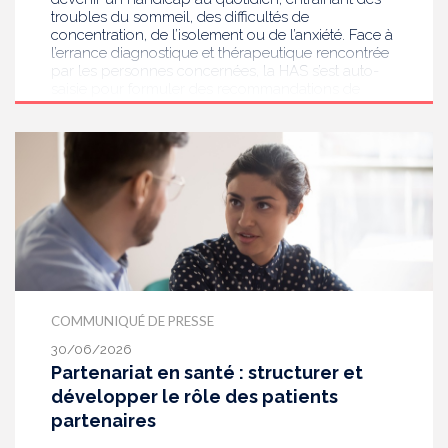
troubles du sommeil, des difficultés de
concentration, de l’isolement ou de l’anxiété. Face à
l’errance diagnostique et thérapeutique rencontrée
par les personnes concernées, la HAS s’est auto-
saisie pour formuler des recommandations de
bonnes pratiques pour améliorer le diagnostic et
l’accompagnement des personnes présentant des
acouphènes chroniques invalidants . Elle publie
aujourd’hui ses travaux, destinés aux
professionnels de santé [1] impliqués dans le suivi
de ces patients.
COMMUNIQUÉ DE PRESSE
30/06/2026
Partenariat en santé : structurer et
développer le rôle des patients
partenaires