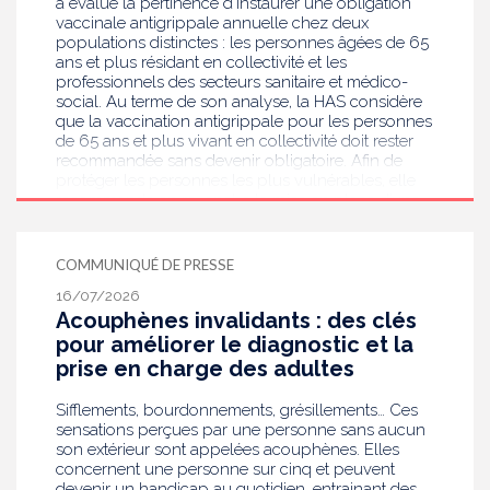
a évalué la pertinence d’instaurer une obligation
vaccinale antigrippale annuelle chez deux
populations distinctes : les personnes âgées de 65
ans et plus résidant en collectivité et les
professionnels des secteurs sanitaire et médico-
social. Au terme de son analyse, la HAS considère
que la vaccination antigrippale pour les personnes
de 65 ans et plus vivant en collectivité doit rester
recommandée sans devenir obligatoire. Afin de
protéger les personnes les plus vulnérables, elle
recommande en revanche la mise en place d’une
obligation vaccinale contre la grippe pour
l'ensemble des professionnels de santé, ainsi que
pour les autres professionnels travaillant dans les
COMMUNIQUÉ DE PRESSE
établissements de santé ou dans les
16/07/2026
établissements médicaux sociaux hébergeant des
Acouphènes invalidants : des clés
personnes âgées, en contact avec des personnes à
risque de grippe sévère, avec un déploiement
pour améliorer le diagnostic et la
prioritaire en Ehpad et en USLD.
prise en charge des adultes
Sifflements, bourdonnements, grésillements… Ces
sensations perçues par une personne sans aucun
son extérieur sont appelées acouphènes. Elles
concernent une personne sur cinq et peuvent
devenir un handicap au quotidien, entrainant des