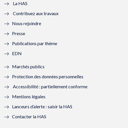
e
v
e
v
La HAS
Contribuez aux travaux
l
e
l
e
Nous rejoindre
l
l
l
l
Presse
e
l
e
l
Publications par thème
f
e
f
e
EDN
e
f
e
f
Marchés publics
n
e
n
e
Protection des données personnelles
ê
n
ê
n
Accessibilité : partiellement conforme
t
ê
t
ê
Mentions légales
r
t
r
t
Lanceurs d’alerte : saisir la HAS
e
r
e
r
Contacter la HAS
)
e
)
e