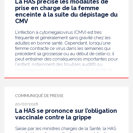
La HAS précise les modalités de
prise en charge de la femme
enceinte à la suite du dépistage du
CMV
L’infection à cytomégalovirus (CMV) est très
fréquente et généralement sans gravité chez les
adultes en bonne santé. Cependant, lorsqu'une
femme contracte ce virus dans les semaines qui
précèdent sa grossesse ou au début de celle-ci, il
peut entraîner des conséquences importantes pour
l'enfant, notamment des troubles auditifs ou
neurologiques. En juin 2025, la Haute Autorité de
santé (HAS) a recommandé le dépistage
systématique du CMV chez les femmes enceintes
dont le statut sérologique est inconnu ou négatif .
Saisie par le ministère en charge de la Santé, elle
COMMUNIQUÉ DE PRESSE
publie aujourd’hui des recommandations de
bonnes pratiques pour guider les professionnels
20/07/2026
de santé dans la prise en charge des femmes
La HAS se prononce sur l’obligation
enceintes à la suite de ce dépistage. Objectif :
vaccinale contre la grippe
réduire les risques de transmission au futur bébé.
Saisie par les ministres chargés de la Santé, la HAS