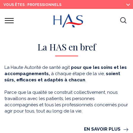
Recherche
Menu
Contenu
VOUS ÊTES : PROFESSIONNELS
principal
principal
Ouvrir
Ouv
le
menu
la
re
La HAS en bref
La Haute Autorité de santé agit
pour que les soins et les
accompagnements,
à chaque étape de la vie,
soient
sûrs, efficaces et adaptés à chacun
.
Parce que la qualité se construit collectivement, nous
travaillons avec les patients, les personnes
accompagnées et tous les professionnels concernés pour
agir pour tous, tout au long de la vie.
EN SAVOIR PLUS