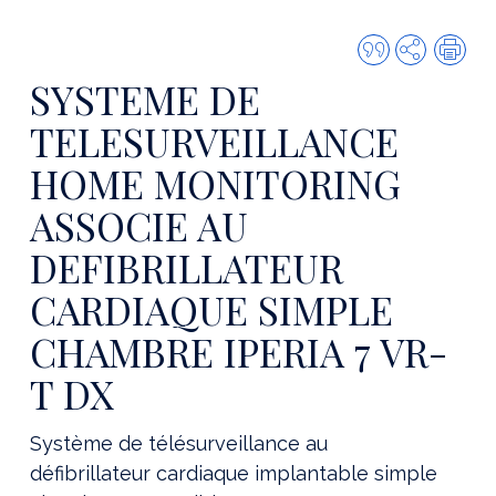
Citer
Partager
Imp
cette
SYSTEME DE
publicatio
TELESURVEILLANCE
HOME MONITORING
ASSOCIE AU
DEFIBRILLATEUR
CARDIAQUE SIMPLE
CHAMBRE IPERIA 7 VR-
T DX
Système de télésurveillance au
défibrillateur cardiaque implantable simple