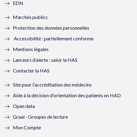
EDN
e
f
e
f
Marchés publics
n
e
n
e
Protection des données personnelles
ê
n
ê
n
Accessibilité : partiellement conforme
t
ê
t
ê
Mentions légales
r
t
r
t
Lanceurs d’alerte : saisir la HAS
e
r
e
r
Contacter la HAS
)
e
)
e
Site pour l'accréditation des médecins
)
)
Aide à la décision d'orientation des patients en HAD
Open data
Graal - Groupes de lecture
Mon Compte