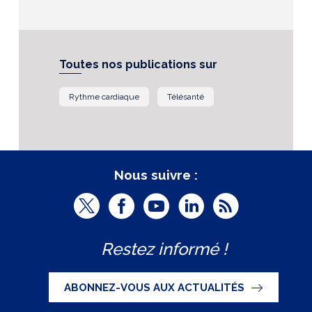
Toutes nos publications sur
Rythme cardiaque
Télésanté
Nous suivre :
T
F
Y
L
R
w
a
o
i
S
Restez informé !
i
c
u
n
S
t
e
t
k
ABONNEZ-VOUS AUX ACTUALITÉS
t
b
u
e