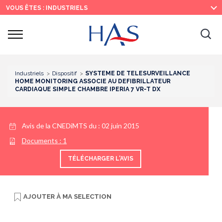
Recherche
Menu
Contenu
VOUS ÊTES : INDUSTRIELS
principal
principal
Ouvrir
Ouv
le
menu
la
re
Industriels
Dispositif
SYSTEME DE TELESURVEILLANCE
HOME MONITORING ASSOCIE AU DEFIBRILLATEUR
CARDIAQUE SIMPLE CHAMBRE IPERIA 7 VR-T DX
Avis de la CNEDiMTS du :
02 juin 2015
Documents :
1
TÉLÉCHARGER L'AVIS
AJOUTER À
MA SELECTION