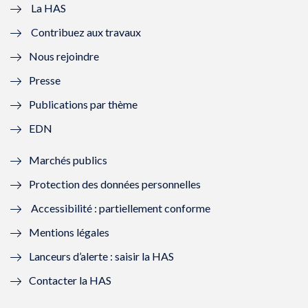
e
v
e
v
La HAS
Contribuez aux travaux
l
e
l
e
Nous rejoindre
l
l
l
l
Presse
e
l
e
l
Publications par thème
f
e
f
e
EDN
e
f
e
f
Marchés publics
n
e
n
e
Protection des données personnelles
ê
n
ê
n
Accessibilité : partiellement conforme
t
ê
t
ê
Mentions légales
r
t
r
t
Lanceurs d’alerte : saisir la HAS
e
r
e
r
Contacter la HAS
)
e
)
e