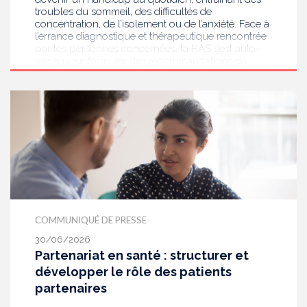
troubles du sommeil, des difficultés de
concentration, de l’isolement ou de l’anxiété. Face à
l’errance diagnostique et thérapeutique rencontrée
par les personnes concernées, la HAS s’est auto-
saisie pour formuler des recommandations de
bonnes pratiques pour améliorer le diagnostic et
l’accompagnement des personnes présentant des
acouphènes chroniques invalidants . Elle publie
aujourd’hui ses travaux, destinés aux
professionnels de santé [1] impliqués dans le suivi
de ces patients.
COMMUNIQUÉ DE PRESSE
30/06/2026
Partenariat en santé : structurer et
développer le rôle des patients
partenaires