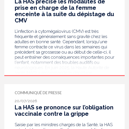
La HAS précise les modalités de
prise en charge de la femme
enceinte à la suite du dépistage du
CMV
L’infection à cytomégalovirus (CMV) est très
fréquente et généralement sans gravité chez les
adultes en bonne santé. Cependant, lorsqu'une
femme contracte ce virus dans les semaines qui
précèdent sa grossesse ou au début de celle-ci, il
peut entraîner des conséquences importantes pour
l'enfant, notamment des troubles auditifs ou
neurologiques. En juin 2025, la Haute Autorité de
santé (HAS) a recommandé le dépistage
systématique du CMV chez les femmes enceintes
dont le statut sérologique est inconnu ou négatif .
Saisie par le ministère en charge de la Santé, elle
COMMUNIQUÉ DE PRESSE
publie aujourd’hui des recommandations de
bonnes pratiques pour guider les professionnels
20/07/2026
de santé dans la prise en charge des femmes
La HAS se prononce sur l’obligation
enceintes à la suite de ce dépistage. Objectif :
vaccinale contre la grippe
réduire les risques de transmission au futur bébé.
Saisie par les ministres chargés de la Santé, la HAS