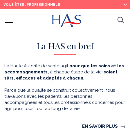
Recherche
Menu
Contenu
VOUS ÊTES : PROFESSIONNELS
principal
principal
Ouvrir
Ouv
le
menu
la
re
La HAS en bref
La Haute Autorité de santé agit
pour que les soins et les
accompagnements,
à chaque étape de la vie,
soient
sûrs, efficaces et adaptés à chacun
.
Parce que la qualité se construit collectivement, nous
travaillons avec les patients, les personnes
accompagnées et tous les professionnels concernés pour
agir pour tous, tout au long de la vie.
EN SAVOIR PLUS