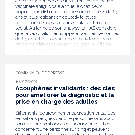
a évalué la pertinence d’instaurer une obligation
vaccinale antigrippale annuelle chez deux
populations distinctes : les personnes âgées de 65
ans et plus résidant en collectivité et les
professionnels des secteurs sanitaire et médico-
social. Au terme de son analyse, la HAS considère
que la vaccination antigrippale pour les personnes
de 65 ans et plus vivant en collectivité doit rester
recommandée sans devenir obligatoire. Afin de
protéger les personnes les plus vulnérables, elle
recommande en revanche la mise en place d’une
obligation vaccinale contre la grippe pour
l'ensemble des professionnels de santé, ainsi que
pour les autres professionnels travaillant dans les
COMMUNIQUÉ DE PRESSE
établissements de santé ou dans les
16/07/2026
établissements médicaux sociaux hébergeant des
Acouphènes invalidants : des clés
personnes âgées, en contact avec des personnes à
risque de grippe sévère, avec un déploiement
pour améliorer le diagnostic et la
prioritaire en Ehpad et en USLD.
prise en charge des adultes
Sifflements, bourdonnements, grésillements… Ces
sensations perçues par une personne sans aucun
son extérieur sont appelées acouphènes. Elles
concernent une personne sur cinq et peuvent
devenir un handicap au quotidien, entrainant des