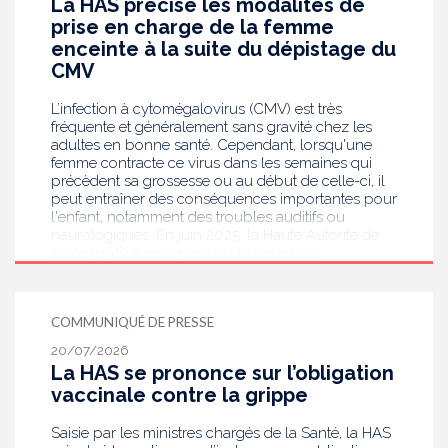
La HAS précise les modalités de
prise en charge de la femme
enceinte à la suite du dépistage du
CMV
L’infection à cytomégalovirus (CMV) est très
fréquente et généralement sans gravité chez les
adultes en bonne santé. Cependant, lorsqu'une
femme contracte ce virus dans les semaines qui
précèdent sa grossesse ou au début de celle-ci, il
peut entraîner des conséquences importantes pour
l'enfant, notamment des troubles auditifs ou
neurologiques. En juin 2025, la Haute Autorité de
santé (HAS) a recommandé le dépistage
systématique du CMV chez les femmes enceintes
dont le statut sérologique est inconnu ou négatif .
Saisie par le ministère en charge de la Santé, elle
COMMUNIQUÉ DE PRESSE
publie aujourd’hui des recommandations de
bonnes pratiques pour guider les professionnels
20/07/2026
de santé dans la prise en charge des femmes
La HAS se prononce sur l’obligation
enceintes à la suite de ce dépistage. Objectif :
vaccinale contre la grippe
réduire les risques de transmission au futur bébé.
Saisie par les ministres chargés de la Santé, la HAS