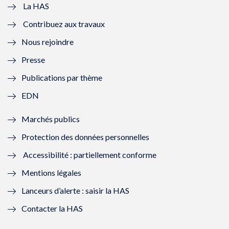
e
v
e
v
La HAS
Contribuez aux travaux
l
e
l
e
Nous rejoindre
l
l
l
l
Presse
e
l
e
l
Publications par thème
f
e
f
e
EDN
e
f
e
f
Marchés publics
n
e
n
e
Protection des données personnelles
ê
n
ê
n
Accessibilité : partiellement conforme
t
ê
t
ê
Mentions légales
r
t
r
t
Lanceurs d’alerte : saisir la HAS
e
r
e
r
Contacter la HAS
)
e
)
e