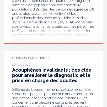
a évalué la pertinence d’instaurer une obligation
vaccinale antigrippale annuelle chez deux
populations distinctes : les personnes âgées de 65
ans et plus résidant en collectivité et les
professionnels des secteurs sanitaire et médico-
social. Au terme de son analyse, la HAS considère
que la vaccination antigrippale pour les personnes
de 65 ans et plus vivant en collectivité doit rester
recommandée sans devenir obligatoire. Afin de
protéger les personnes les plus vulnérables, elle
recommande en revanche la mise en place d’une
obligation vaccinale contre la grippe pour
l'ensemble des professionnels de santé, ainsi que
pour les autres professionnels travaillant dans les
COMMUNIQUÉ DE PRESSE
établissements de santé ou dans les
16/07/2026
établissements médicaux sociaux hébergeant des
Acouphènes invalidants : des clés
personnes âgées, en contact avec des personnes à
risque de grippe sévère, avec un déploiement
pour améliorer le diagnostic et la
prioritaire en Ehpad et en USLD.
prise en charge des adultes
Sifflements, bourdonnements, grésillements… Ces
sensations perçues par une personne sans aucun
son extérieur sont appelées acouphènes. Elles
concernent une personne sur cinq et peuvent
devenir un handicap au quotidien, entrainant des