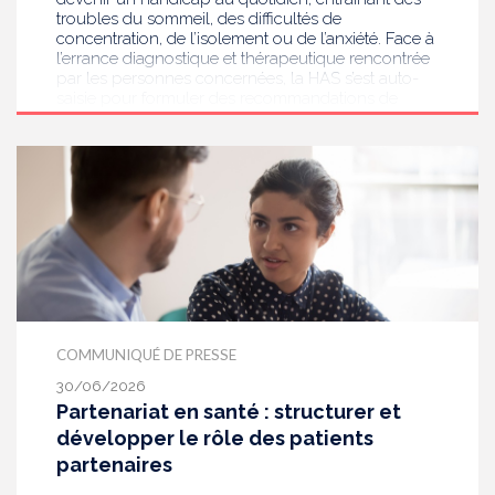
troubles du sommeil, des difficultés de
concentration, de l’isolement ou de l’anxiété. Face à
l’errance diagnostique et thérapeutique rencontrée
par les personnes concernées, la HAS s’est auto-
saisie pour formuler des recommandations de
bonnes pratiques pour améliorer le diagnostic et
l’accompagnement des personnes présentant des
acouphènes chroniques invalidants . Elle publie
aujourd’hui ses travaux, destinés aux
professionnels de santé [1] impliqués dans le suivi
de ces patients.
COMMUNIQUÉ DE PRESSE
30/06/2026
Partenariat en santé : structurer et
développer le rôle des patients
partenaires