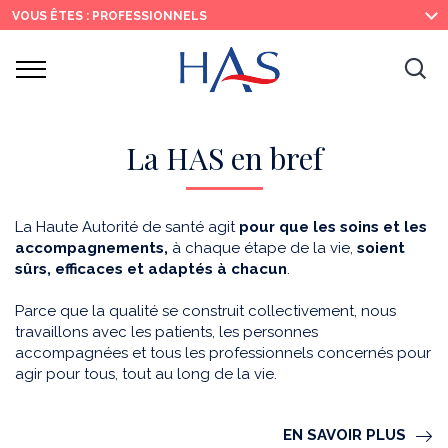
Recherche
Menu
Contenu
VOUS ÊTES : PROFESSIONNELS
principal
principal
Ouvrir
Ouv
le
menu
la
re
La HAS en bref
La Haute Autorité de santé agit
pour que les soins et les
accompagnements,
à chaque étape de la vie,
soient
sûrs, efficaces et adaptés à chacun
.
Parce que la qualité se construit collectivement, nous
travaillons avec les patients, les personnes
accompagnées et tous les professionnels concernés pour
agir pour tous, tout au long de la vie.
EN SAVOIR PLUS