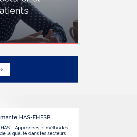
rofessionnels travaillant dans les
atients
tablissements de santé ou dans
es établissements médicaux
ociaux hébergeant des
ersonnes âgées, en contact
vec des personnes à risque de
rippe sévère, avec un
éploiement prioritaire en Ehpad
t en USLD.
lômante HAS-EHESP
la HAS – Approches et méthodes
de la qualité dans les secteurs