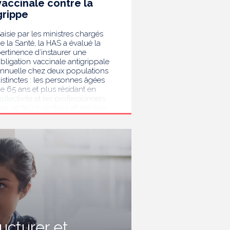
vaccinale contre la
grippe
aisie par les ministres chargés
e la Santé, la HAS a évalué la
ertinence d’instaurer une
bligation vaccinale antigrippale
nnuelle chez deux populations
istinctes : les personnes âgées
e 65 ans et plus résidant en
ollectivité et les professionnels
es secteurs sanitaire et médico-
ocial. Au terme de son analyse,
a HAS considère que la
accination antigrippale pour les
ersonnes de 65 ans et plus
ivant en collectivité doit rester
ecommandée sans devenir
bligatoire. Afin de protéger les
ersonnes les plus vulnérables,
lle recommande en revanche la
ise en place d’une obligation
accinale contre la grippe pour
'ensemble des professionnels de
ructurer et
anté, ainsi que pour les autres