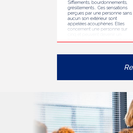
Sifflements, bourdonnements,
grésillements… Ces sensations
perçues par une personne sans
aucun son extérieur sont
appelées acouphènes. Elles
concernent une personne sur
cinq et peuvent devenir un
handicap au quotidien, entrainan
des troubles du sommeil, des
difficultés de concentration, de
l’isolement ou de l’anxiété. Face 
l’errance diagnostique et
Re
thérapeutique rencontrée par le
personnes concernées, la HAS
s’est auto-saisie pour formuler
des recommandations de bonne
pratiques pour améliorer le
diagnostic et l’accompagnement
des personnes présentant des
acouphènes chroniques
invalidants . Elle publie
aujourd’hui ses travaux, destinés
aux professionnels de santé [1]
impliqués dans le suivi de ces
patients.