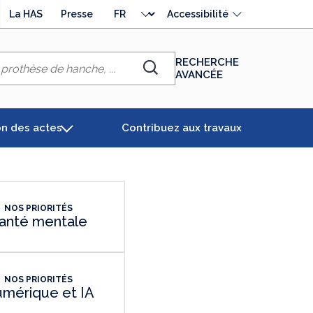
Choisir
La HAS
Presse
Accessibilité
la
langue
RECHERCHE
AVANCÉE
Chercher
on des actes
Contribuez aux travaux
NOS PRIORITÉS
anté mentale
NOS PRIORITÉS
mérique et IA