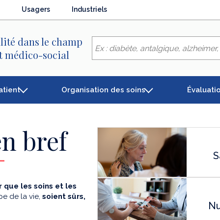
Usagers
Industriels
lité dans le champ
et médico-social
atient
Organisation des soins
Évaluati
n bref
S
 que les soins et les
e de la vie,
soient sûrs,
Nu