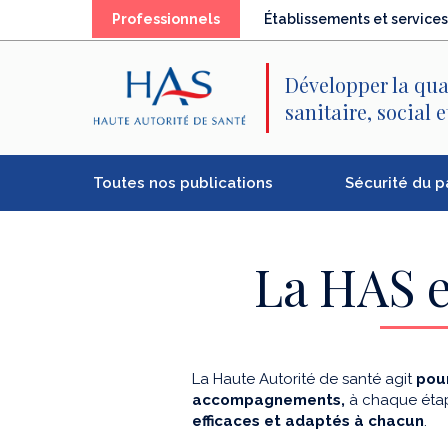
Recherche
Menu
Contenu
(élément
Professionnels
Établissements et services
principal
principal
séléctionné)
Développer la qua
sanitaire, social 
Toutes nos publications
Sécurité du p
La HAS e
La Haute Autorité de santé agit
pour
accompagnements,
à chaque étap
efficaces et adaptés à chacun
.