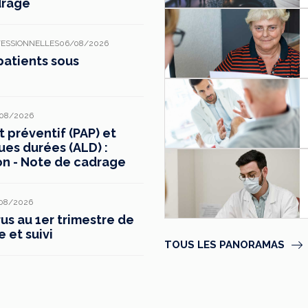
drage
FESSIONNELLES
06/08/2026
patients sous
08/2026
préventif (PAP) et
ues durées (ALD) :
on - Note de cadrage
08/2026
s au 1er trimestre de
e et suivi
TOUS LES PANORAMAS