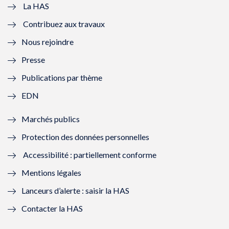
e
v
e
v
La HAS
Contribuez aux travaux
l
e
l
e
Nous rejoindre
l
l
l
l
Presse
e
l
e
l
Publications par thème
f
e
f
e
EDN
e
f
e
f
Marchés publics
n
e
n
e
Protection des données personnelles
ê
n
ê
n
Accessibilité : partiellement conforme
t
ê
t
ê
Mentions légales
r
t
r
t
Lanceurs d’alerte : saisir la HAS
e
r
e
r
Contacter la HAS
)
e
)
e