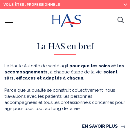
Recherche
Menu
Contenu
VOUS ÊTES : PROFESSIONNELS
principal
principal
Ouvrir
Ouv
le
menu
la
re
La HAS en bref
La Haute Autorité de santé agit
pour que les soins et les
accompagnements,
à chaque étape de la vie,
soient
sûrs, efficaces et adaptés à chacun
.
Parce que la qualité se construit collectivement, nous
travaillons avec les patients, les personnes
accompagnées et tous les professionnels concernés pour
agir pour tous, tout au long de la vie.
EN SAVOIR PLUS