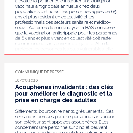
a évalué la pertinence d’instaurer une obligation
vaccinale antigrippale annuelle chez deux
populations distinctes : les personnes âgées de 65
ans et plus résidant en collectivité et les
professionnels des secteurs sanitaire et médico-
social. Au terme de son analyse, la HAS considère
que la vaccination antigrippale pour les personnes
de 65 ans et plus vivant en collectivité doit rester
recommandée sans devenir obligatoire. Afin de
protéger les personnes les plus vulnérables, elle
recommande en revanche la mise en place d’une
obligation vaccinale contre la grippe pour
l'ensemble des professionnels de santé, ainsi que
pour les autres professionnels travaillant dans les
COMMUNIQUÉ DE PRESSE
établissements de santé ou dans les
16/07/2026
établissements médicaux sociaux hébergeant des
Acouphènes invalidants : des clés
personnes âgées, en contact avec des personnes à
risque de grippe sévère, avec un déploiement
pour améliorer le diagnostic et la
prioritaire en Ehpad et en USLD.
prise en charge des adultes
Sifflements, bourdonnements, grésillements… Ces
sensations perçues par une personne sans aucun
son extérieur sont appelées acouphènes. Elles
concernent une personne sur cinq et peuvent
devenir un handicap au quotidien, entrainant des