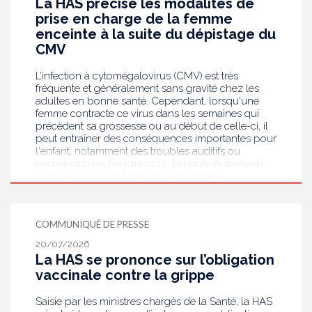
La HAS précise les modalités de
prise en charge de la femme
enceinte à la suite du dépistage du
CMV
L’infection à cytomégalovirus (CMV) est très
fréquente et généralement sans gravité chez les
adultes en bonne santé. Cependant, lorsqu'une
femme contracte ce virus dans les semaines qui
précèdent sa grossesse ou au début de celle-ci, il
peut entraîner des conséquences importantes pour
l'enfant, notamment des troubles auditifs ou
neurologiques. En juin 2025, la Haute Autorité de
santé (HAS) a recommandé le dépistage
systématique du CMV chez les femmes enceintes
dont le statut sérologique est inconnu ou négatif .
Saisie par le ministère en charge de la Santé, elle
COMMUNIQUÉ DE PRESSE
publie aujourd’hui des recommandations de
bonnes pratiques pour guider les professionnels
20/07/2026
de santé dans la prise en charge des femmes
La HAS se prononce sur l’obligation
enceintes à la suite de ce dépistage. Objectif :
vaccinale contre la grippe
réduire les risques de transmission au futur bébé.
Saisie par les ministres chargés de la Santé, la HAS