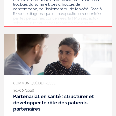
troubles du sommeil, des difficultés de
concentration, de l’isolement ou de l’anxiété. Face à
l’errance diagnostique et thérapeutique rencontrée
par les personnes concernées, la HAS s’est auto-
saisie pour formuler des recommandations de
bonnes pratiques pour améliorer le diagnostic et
l’accompagnement des personnes présentant des
acouphènes chroniques invalidants . Elle publie
aujourd’hui ses travaux, destinés aux
professionnels de santé [1] impliqués dans le suivi
de ces patients.
COMMUNIQUÉ DE PRESSE
30/06/2026
Partenariat en santé : structurer et
développer le rôle des patients
partenaires