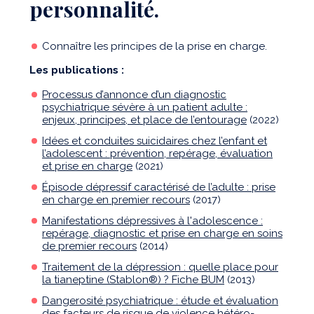
personnalité.
Connaître les principes de la prise en charge.
Les publications :
Processus d’annonce d’un diagnostic
psychiatrique sévère à un patient adulte :
enjeux, principes, et place de l’entourage
(2022)
Idées et conduites suicidaires chez l’enfant et
l’adolescent : prévention, repérage, évaluation
et prise en charge
(2021)
Épisode dépressif caractérisé de l’adulte : prise
en charge en premier recours
(2017)
Manifestations dépressives à l'adolescence :
repérage, diagnostic et prise en charge en soins
de premier recours
(2014)
Traitement de la dépression : quelle place pour
la tianeptine (Stablon®) ? Fiche BUM
(2013)
Dangerosité psychiatrique : étude et évaluation
des facteurs de risque de violence hétéro-