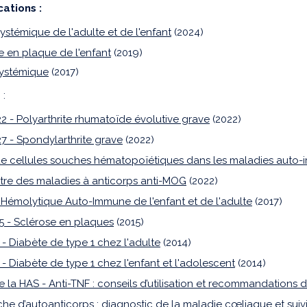
cations :
ystémique de l'adulte et de l'enfant
(2024)
e en plaque de l'enfant
(2019)
ystémique
(2017)
 :
22 - Polyarthrite rhumatoïde évolutive grave
(2022)
27 - Spondylarthrite grave
(2022)
de cellules souches hématopoïétiques dans les maladies auto
tre des maladies à anticorps anti-MOG
(2022)
Hémolytique Auto-Immune de l'enfant et de l'adulte
(2017)
5 - Sclérose en plaques
(2015)
 - Diabète de type 1 chez l'adulte
(2014)
- Diabète de type 1 chez l'enfant et l'adolescent
(2014)
e la HAS - Anti-TNF : conseils d’utilisation et recommandations
he d’autoanticorps : diagnostic de la maladie cœliaque et suiv