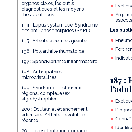
organes cibles, les outils
Expliqu
diagnostiques et les moyens
thérapeutiques
Argumen
aspects
194 : Lupus systémique. Syndrome
Les publi
des anti-phospholipides (SAPL)
Pneumop
195 : Artérite à cellules géantes
Pertine
196 : Polyarthrite rhumatoïde
Indicat
197 : Spondylarthrite inflammatoire
198 : Arthropathies
microcristallines
187 :
l’adu
199 : Syndrome douloureux
régional complexe (ex
algodystrophie)
Expliqu
200 : Douleur et épanchement
Diagnos
articulaire. Arthrite d’évolution
Connaît
récente
Identif
201 : Transplantation d’organes :