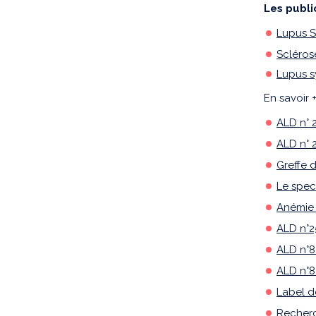
Les publi
Lupus S
Scléros
Lupus s
En savoir +
ALD n° 
ALD n° 
Greffe 
Le spec
Anémie 
ALD n°2
ALD n°8
ALD n°8 
Label d
Recherc