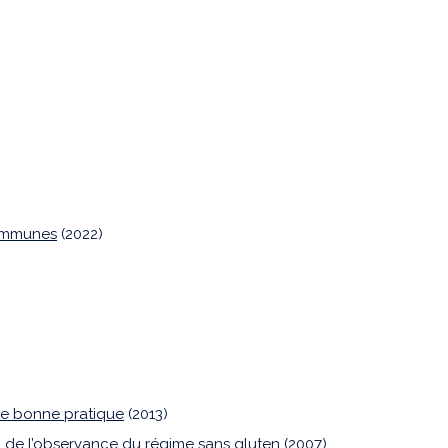
-immunes
(2022)
 de bonne pratique
(2013)
i de l’observance du régime sans gluten
(2007)