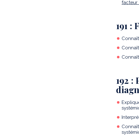
facteur
191 :
Connaîtr
Connaît
Connaît
192 :
diagn
Expliqu
systémi
Interpr
Connaît
systémi