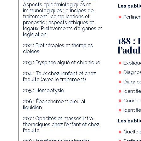
Aspects épidémiologiques et
Les publi
immunologiques ; principes de
traitement ; complications et
Pertine
pronostic ; aspects éthiques et
légaux. Prélèvements d’organes et
législation
188 : 
202 : Biothérapies et thérapies
l’adu
ciblées
203 : Dyspnée aiguë et chronique
Explique
Diagnost
204 : Toux chez l’enfant et chez
l’adulte (avec le traitement)
Diagnos
205 : Hémoptysie
Identifi
Connaît
206 : Épanchement pleural
liquidien
Identifi
207 : Opacités et masses intra-
Les publi
thoraciques chez l’enfant et chez
l’adulte
Quelle 