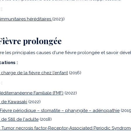
 :
 immunitaires héréditaires
(2023)
 Fièvre prolongée
re les principales causes d'une fièvre prolongée et savoir déve
cations :
 charge de la fièvre chez l'enfant
(2016)
 :
Méditerranéenne Familiale (FMF)
(2022)
 de Kawasaki
(2022)
 Fièvre périodique – stomatite – pharyngite – adénopathie
(2019
de Still de l'adulte
(2018)
 Tumor necrosis factor-Receptor-Associated Periodic Syndrome