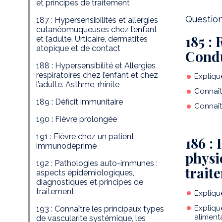
et principes de traitement
Questions
187 : Hypersensibilités et allergies
cutanéomuqueuses chez l’enfant
185 :
et l’adulte. Urticaire, dermatites
atopique et de contact
Condu
188 : Hypersensibilité et Allergies
respiratoires chez l’enfant et chez
Expliqu
l’adulte. Asthme, rhinite
Connaît
189 : Déficit immunitaire
Connaît
190 : Fièvre prolongée
191 : Fièvre chez un patient
186 : 
immunodéprimé
physi
192 : Pathologies auto-immunes :
trait
aspects épidémiologiques,
diagnostiques et principes de
traitement
Explique
Explique
193 : Connaître les principaux types
aliment
de vascularite systémique, les