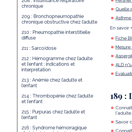
208 : Insuffisance respiratoire
Pertine
chronique
Quelle 
209 : Bronchopneumopathie
Asthme 
chronique obstructive chez l’adulte
En savoir +
210 : Pneumopathie interstitielle
diffuse
Fiche B
Mesure 
211 : Sarcoïdose
Aspergi
212 : Hémogramme chez l’adulte
et l’enfant : indications et
ALD n°1
interprétation
Evaluat
213 : Anémie chez l’adulte et
l’enfant
189 :
214 : Thrombopénie chez l’adulte
et l’enfant
Connaîtr
215 : Purpuras chez l’adulte et
l'adulte.
l’enfant
Savoir 
216 : Syndrome hémorragique
Connaît