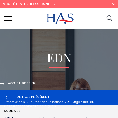
Recherche
Menu
Contenu
VOUS ÊTES : PROFESSIONNELS
principal
principal
Ouvrir
Ouv
le
menu
la
re
EDN
ACCUEIL DOSSIER
ARTICLE PRÉCÉDENT
Professionnels
Toutes nos publications
XII Urgences et
défaillances viscérales aiguës
SOMMAIRE