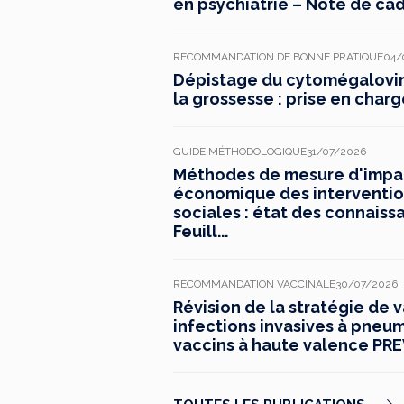
en psychiatrie – Note de ca
RECOMMANDATION DE BONNE PRATIQUE
04/
Dépistage du cytomégaloviru
la grossesse : prise en charg
GUIDE MÉTHODOLOGIQUE
31/07/2026
Méthodes de mesure d'impac
économique des interventio
sociales : état des connaiss
Feuill...
RECOMMANDATION VACCINALE
30/07/2026
Révision de la stratégie de 
infections invasives à pneu
vaccins à haute valence PREV