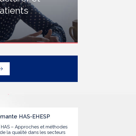
rofessionnels travaillant dans les
atients
tablissements de santé ou dans
es établissements médicaux
ociaux hébergeant des
ersonnes âgées, en contact
vec des personnes à risque de
rippe sévère, avec un
éploiement prioritaire en Ehpad
t en USLD.
lômante HAS-EHESP
la HAS – Approches et méthodes
de la qualité dans les secteurs