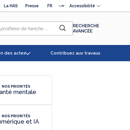
Choisir
La HAS
Presse
Accessibilité
la
langue
RECHERCHE
AVANCÉE
Chercher
on des actes
Contribuez aux travaux
NOS PRIORITÉS
anté mentale
NOS PRIORITÉS
mérique et IA