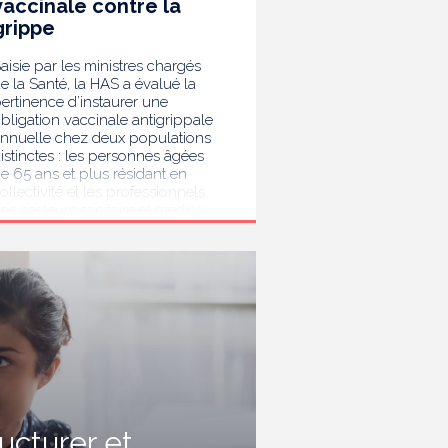
vaccinale contre la
grippe
aisie par les ministres chargés
e la Santé, la HAS a évalué la
ertinence d’instaurer une
bligation vaccinale antigrippale
nnuelle chez deux populations
istinctes : les personnes âgées
e 65 ans et plus résidant en
ollectivité et les professionnels
es secteurs sanitaire et médico-
ocial. Au terme de son analyse,
a HAS considère que la
accination antigrippale pour les
ersonnes de 65 ans et plus
ivant en collectivité doit rester
ecommandée sans devenir
bligatoire. Afin de protéger les
ersonnes les plus vulnérables,
lle recommande en revanche la
ise en place d’une obligation
accinale contre la grippe pour
'ensemble des professionnels de
ructurer et
anté, ainsi que pour les autres