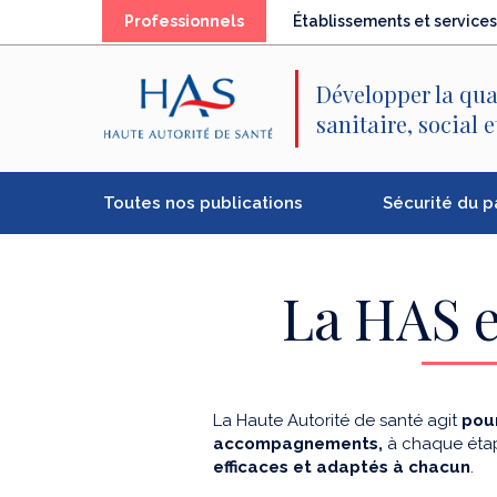
Recherche
Menu
Contenu
(élément
Professionnels
Établissements et services
principal
principal
séléctionné)
Développer la qua
sanitaire, social 
Toutes nos publications
Sécurité du p
La HAS e
La Haute Autorité de santé agit
pour
accompagnements,
à chaque étap
efficaces et adaptés à chacun
.