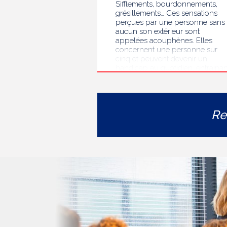
Sifflements, bourdonnements,
grésillements… Ces sensations
perçues par une personne sans
aucun son extérieur sont
appelées acouphènes. Elles
concernent une personne sur
cinq et peuvent devenir un
handicap au quotidien, entrainan
des troubles du sommeil, des
difficultés de concentration, de
l’isolement ou de l’anxiété. Face 
l’errance diagnostique et
Re
thérapeutique rencontrée par le
personnes concernées, la HAS
s’est auto-saisie pour formuler
des recommandations de bonne
pratiques pour améliorer le
diagnostic et l’accompagnement
des personnes présentant des
acouphènes chroniques
invalidants . Elle publie
aujourd’hui ses travaux, destinés
aux professionnels de santé [1]
impliqués dans le suivi de ces
patients.