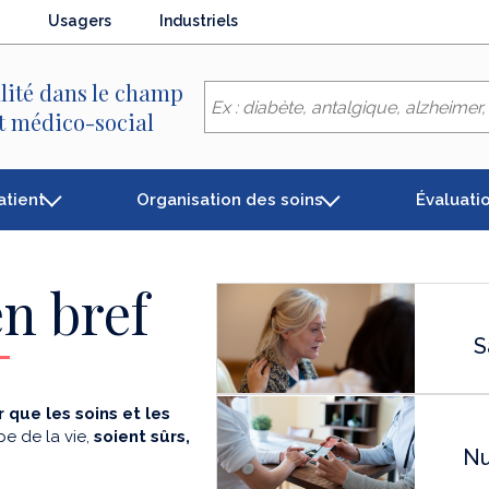
Usagers
Industriels
lité dans le champ
et médico-social
atient
Organisation des soins
Évaluati
n bref
S
 que les soins et les
e de la vie,
soient sûrs,
Nu