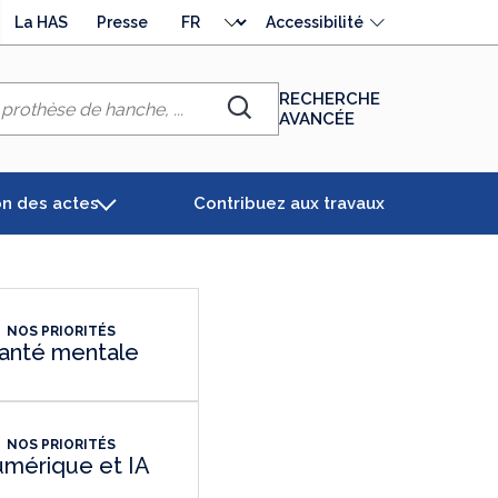
Choisir
La HAS
Presse
Accessibilité
la
langue
RECHERCHE
AVANCÉE
Chercher
on des actes
Contribuez aux travaux
NOS PRIORITÉS
anté mentale
NOS PRIORITÉS
mérique et IA