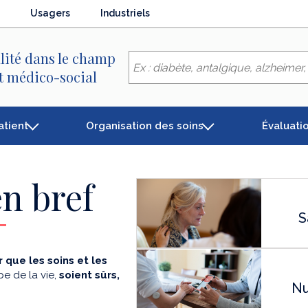
Usagers
Industriels
lité dans le champ
et médico-social
atient
Organisation des soins
Évaluati
n bref
S
 que les soins et les
e de la vie,
soient sûrs,
Nu