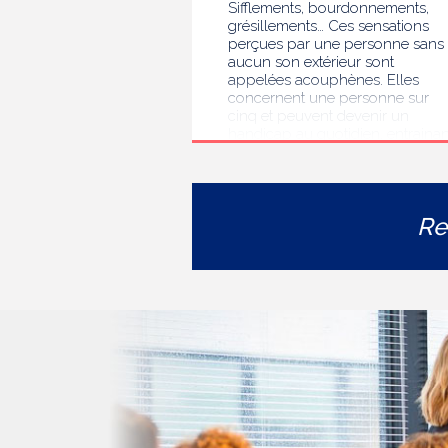
Sifflements, bourdonnements,
grésillements… Ces sensations
perçues par une personne sans
aucun son extérieur sont
appelées acouphènes. Elles
concernent une personne sur
cinq et peuvent devenir un
handicap au quotidien, entrainan
des troubles du sommeil, des
difficultés de concentration, de
l’isolement ou de l’anxiété. Face 
l’errance diagnostique et
Re
thérapeutique rencontrée par le
personnes concernées, la HAS
s’est auto-saisie pour formuler
des recommandations de bonne
pratiques pour améliorer le
diagnostic et l’accompagnement
des personnes présentant des
acouphènes chroniques
invalidants . Elle publie
aujourd’hui ses travaux, destinés
aux professionnels de santé [1]
impliqués dans le suivi de ces
patients.