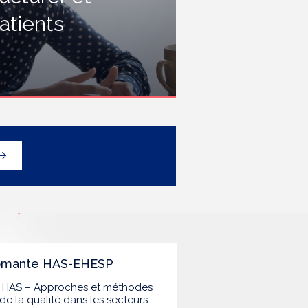
rofessionnels travaillant dans les
atients
tablissements de santé ou dans
es établissements médicaux
ociaux hébergeant des
ersonnes âgées, en contact
vec des personnes à risque de
rippe sévère, avec un
éploiement prioritaire en Ehpad
t en USLD.
lômante HAS-EHESP
la HAS – Approches et méthodes
de la qualité dans les secteurs