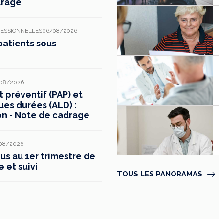
drage
FESSIONNELLES
06/08/2026
patients sous
08/2026
préventif (PAP) et
ues durées (ALD) :
on - Note de cadrage
08/2026
s au 1er trimestre de
e et suivi
TOUS LES PANORAMAS