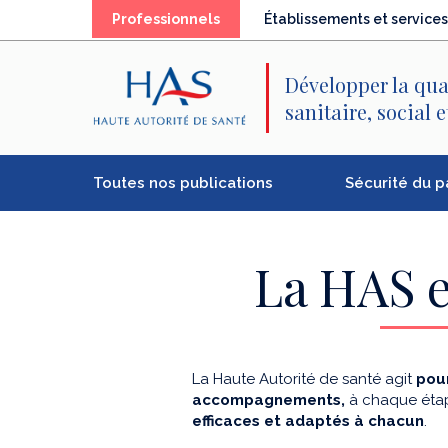
Recherche
Menu
Contenu
(élément
Professionnels
Établissements et services
principal
principal
séléctionné)
Développer la qua
sanitaire, social 
Toutes nos publications
Sécurité du p
La HAS e
La Haute Autorité de santé agit
pour
accompagnements,
à chaque étap
efficaces et adaptés à chacun
.