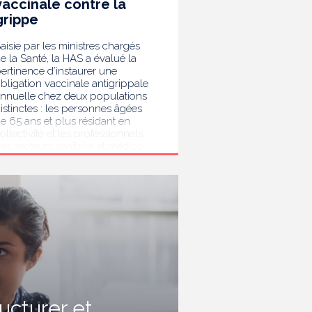
vaccinale contre la
grippe
aisie par les ministres chargés
e la Santé, la HAS a évalué la
ertinence d’instaurer une
bligation vaccinale antigrippale
nnuelle chez deux populations
istinctes : les personnes âgées
e 65 ans et plus résidant en
ollectivité et les professionnels
es secteurs sanitaire et médico-
ocial. Au terme de son analyse,
a HAS considère que la
accination antigrippale pour les
ersonnes de 65 ans et plus
ivant en collectivité doit rester
ecommandée sans devenir
bligatoire. Afin de protéger les
ersonnes les plus vulnérables,
lle recommande en revanche la
ise en place d’une obligation
accinale contre la grippe pour
'ensemble des professionnels de
ructurer et
anté, ainsi que pour les autres