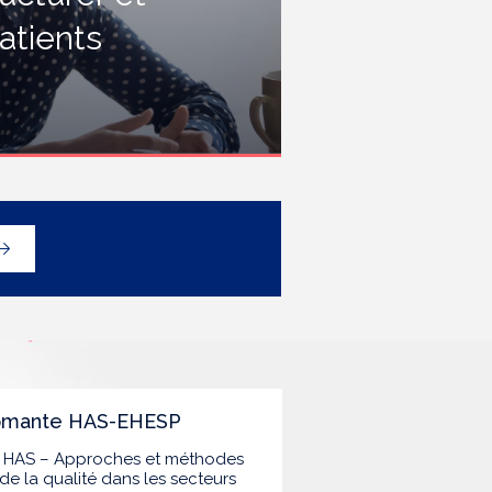
rofessionnels travaillant dans les
atients
tablissements de santé ou dans
es établissements médicaux
ociaux hébergeant des
ersonnes âgées, en contact
vec des personnes à risque de
rippe sévère, avec un
éploiement prioritaire en Ehpad
t en USLD.
lômante HAS-EHESP
la HAS – Approches et méthodes
de la qualité dans les secteurs