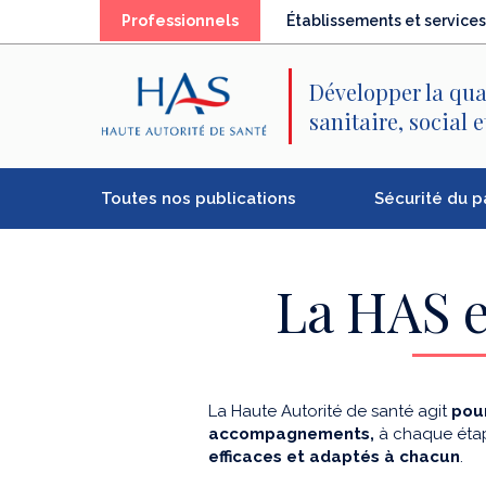
Recherche
Menu
Contenu
(élément
Professionnels
Établissements et services
principal
principal
séléctionné)
Développer la qua
sanitaire, social 
Toutes nos publications
Sécurité du p
La HAS e
La Haute Autorité de santé agit
pour
accompagnements,
à chaque étap
efficaces et adaptés à chacun
.