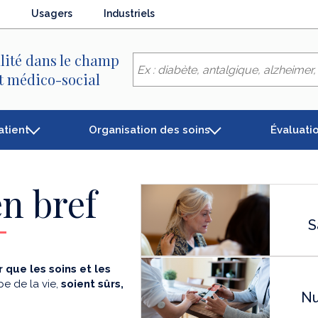
Usagers
Industriels
lité dans le champ
et médico-social
atient
Organisation des soins
Évaluati
n bref
S
 que les soins et les
e de la vie,
soient sûrs,
Nu