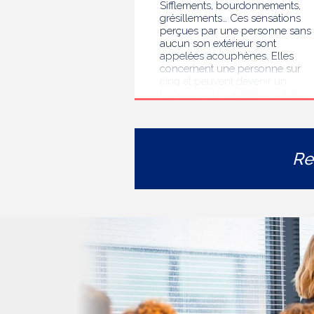
Sifflements, bourdonnements,
grésillements… Ces sensations
perçues par une personne sans
aucun son extérieur sont
appelées acouphènes. Elles
concernent une personne sur
cinq et peuvent devenir un
handicap au quotidien, entrainan
des troubles du sommeil, des
difficultés de concentration, de
l’isolement ou de l’anxiété. Face 
l’errance diagnostique et
Re
thérapeutique rencontrée par le
personnes concernées, la HAS
s’est auto-saisie pour formuler
des recommandations de bonne
pratiques pour améliorer le
diagnostic et l’accompagnement
des personnes présentant des
acouphènes chroniques
invalidants . Elle publie
aujourd’hui ses travaux, destinés
aux professionnels de santé [1]
impliqués dans le suivi de ces
patients.