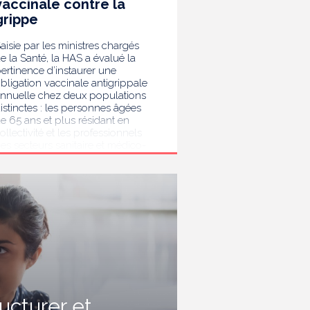
vaccinale contre la
grippe
aisie par les ministres chargés
e la Santé, la HAS a évalué la
ertinence d’instaurer une
bligation vaccinale antigrippale
nnuelle chez deux populations
istinctes : les personnes âgées
e 65 ans et plus résidant en
ollectivité et les professionnels
es secteurs sanitaire et médico-
ocial. Au terme de son analyse,
a HAS considère que la
accination antigrippale pour les
ersonnes de 65 ans et plus
ivant en collectivité doit rester
ecommandée sans devenir
bligatoire. Afin de protéger les
ersonnes les plus vulnérables,
lle recommande en revanche la
ise en place d’une obligation
accinale contre la grippe pour
'ensemble des professionnels de
ructurer et
anté, ainsi que pour les autres