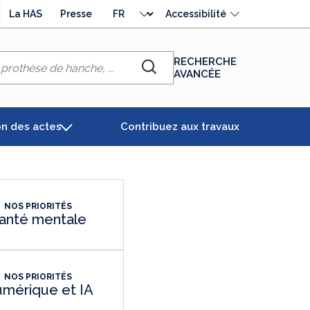
Choisir
La HAS
Presse
Accessibilité
la
langue
RECHERCHE
AVANCÉE
Chercher
on des actes
Contribuez aux travaux
NOS PRIORITÉS
anté mentale
NOS PRIORITÉS
mérique et IA