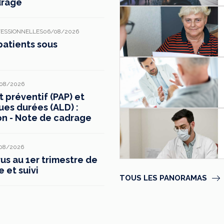
drage
FESSIONNELLES
06/08/2026
patients sous
08/2026
préventif (PAP) et
ues durées (ALD) :
on - Note de cadrage
08/2026
s au 1er trimestre de
e et suivi
TOUS LES PANORAMAS