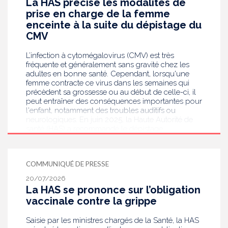
La HAS précise les modalités de
prise en charge de la femme
enceinte à la suite du dépistage du
CMV
L’infection à cytomégalovirus (CMV) est très
fréquente et généralement sans gravité chez les
adultes en bonne santé. Cependant, lorsqu'une
femme contracte ce virus dans les semaines qui
précèdent sa grossesse ou au début de celle-ci, il
peut entraîner des conséquences importantes pour
l'enfant, notamment des troubles auditifs ou
neurologiques. En juin 2025, la Haute Autorité de
santé (HAS) a recommandé le dépistage
systématique du CMV chez les femmes enceintes
dont le statut sérologique est inconnu ou négatif .
Saisie par le ministère en charge de la Santé, elle
COMMUNIQUÉ DE PRESSE
publie aujourd’hui des recommandations de
bonnes pratiques pour guider les professionnels
20/07/2026
de santé dans la prise en charge des femmes
La HAS se prononce sur l’obligation
enceintes à la suite de ce dépistage. Objectif :
vaccinale contre la grippe
réduire les risques de transmission au futur bébé.
Saisie par les ministres chargés de la Santé, la HAS