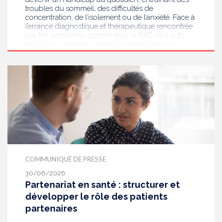
troubles du sommeil, des difficultés de
concentration, de l’isolement ou de l’anxiété. Face à
l’errance diagnostique et thérapeutique rencontrée
par les personnes concernées, la HAS s’est auto-
saisie pour formuler des recommandations de
bonnes pratiques pour améliorer le diagnostic et
l’accompagnement des personnes présentant des
acouphènes chroniques invalidants . Elle publie
aujourd’hui ses travaux, destinés aux
professionnels de santé [1] impliqués dans le suivi
de ces patients.
COMMUNIQUÉ DE PRESSE
30/06/2026
Partenariat en santé : structurer et
développer le rôle des patients
partenaires