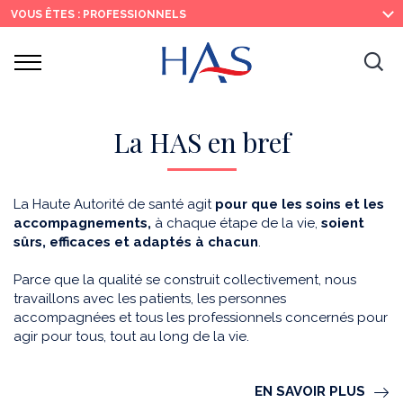
Recherche
Menu
Contenu
VOUS ÊTES : PROFESSIONNELS
principal
principal
Ouvrir
Ouv
le
menu
la
re
La HAS en bref
La Haute Autorité de santé agit
pour que les soins et les
accompagnements,
à chaque étape de la vie,
soient
sûrs, efficaces et adaptés à chacun
.
Parce que la qualité se construit collectivement, nous
travaillons avec les patients, les personnes
accompagnées et tous les professionnels concernés pour
agir pour tous, tout au long de la vie.
EN SAVOIR PLUS