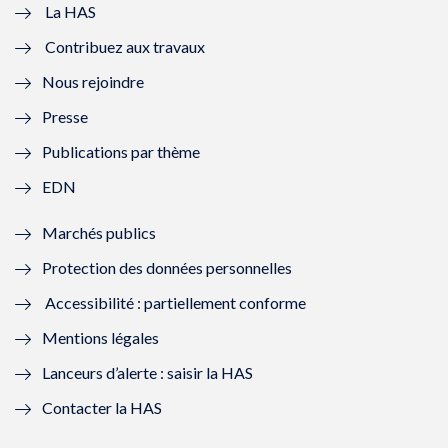
e
v
e
v
La HAS
Contribuez aux travaux
l
e
l
e
Nous rejoindre
l
l
l
l
Presse
e
l
e
l
Publications par thème
f
e
f
e
EDN
e
f
e
f
Marchés publics
n
e
n
e
Protection des données personnelles
ê
n
ê
n
Accessibilité : partiellement conforme
t
ê
t
ê
Mentions légales
r
t
r
t
Lanceurs d’alerte : saisir la HAS
e
r
e
r
Contacter la HAS
)
e
)
e