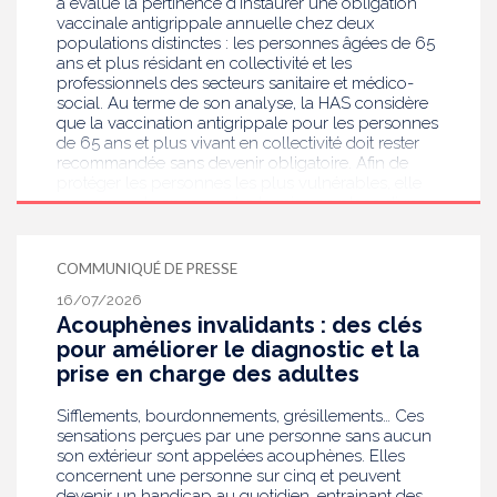
a évalué la pertinence d’instaurer une obligation
vaccinale antigrippale annuelle chez deux
populations distinctes : les personnes âgées de 65
ans et plus résidant en collectivité et les
professionnels des secteurs sanitaire et médico-
social. Au terme de son analyse, la HAS considère
que la vaccination antigrippale pour les personnes
de 65 ans et plus vivant en collectivité doit rester
recommandée sans devenir obligatoire. Afin de
protéger les personnes les plus vulnérables, elle
recommande en revanche la mise en place d’une
obligation vaccinale contre la grippe pour
l'ensemble des professionnels de santé, ainsi que
pour les autres professionnels travaillant dans les
COMMUNIQUÉ DE PRESSE
établissements de santé ou dans les
16/07/2026
établissements médicaux sociaux hébergeant des
Acouphènes invalidants : des clés
personnes âgées, en contact avec des personnes à
risque de grippe sévère, avec un déploiement
pour améliorer le diagnostic et la
prioritaire en Ehpad et en USLD.
prise en charge des adultes
Sifflements, bourdonnements, grésillements… Ces
sensations perçues par une personne sans aucun
son extérieur sont appelées acouphènes. Elles
concernent une personne sur cinq et peuvent
devenir un handicap au quotidien, entrainant des